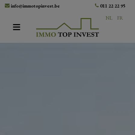
info@immotopinvest.be
011 22 22 95
NL
FR