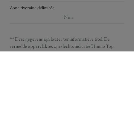
Zone riveraine délimitée
Non
*** Deze gegevens zijn louter ter informatieve titel. De
vermelde oppervlaktes zijn slechts indicatief. Immo Top
Invest kan niet verantwoordelijk gesteld worden voor de
juistheid van de aan haar verstrekte gegevens.