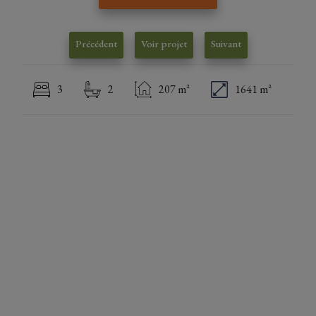
Précédent
Voir projet
Suivant
3
2
207 m²
1641 m²