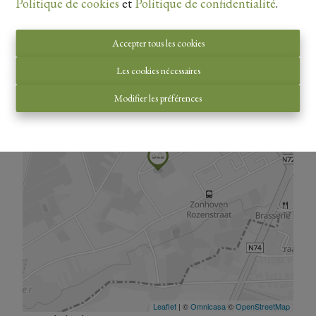
Politique de cookies
et
Politique de confidentialité
.
Vue de la carte
Accepter tous les cookies
Les cookies nécessaires
Modifier les préférences