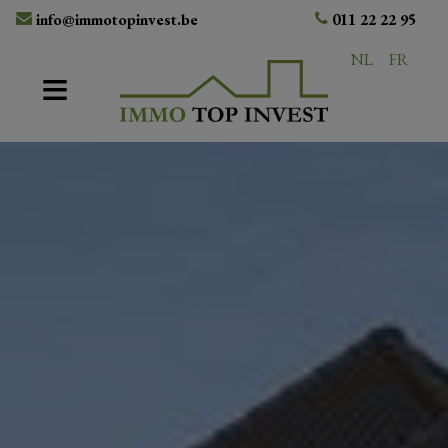
info@immotopinvest.be
011 22 22 95
NL
FR