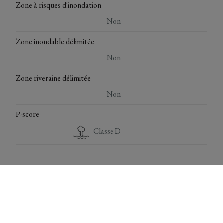
Zone à risques d'inondation
Non
Zone inondable délimitée
Non
Zone riveraine délimitée
Non
P-score
Classe D
*** Deze gegevens zijn louter ter informatieve titel. De
vermelde oppervlaktes zijn slechts indicatief. Immo Top
Invest kan niet verantwoordelijk gesteld worden voor de
juistheid van de aan haar verstrekte gegevens.