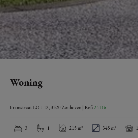
Woning
Bremstraat LOT 12, 3520 Zonhoven
| Ref:
24116
3
1
215 m²
345 m²