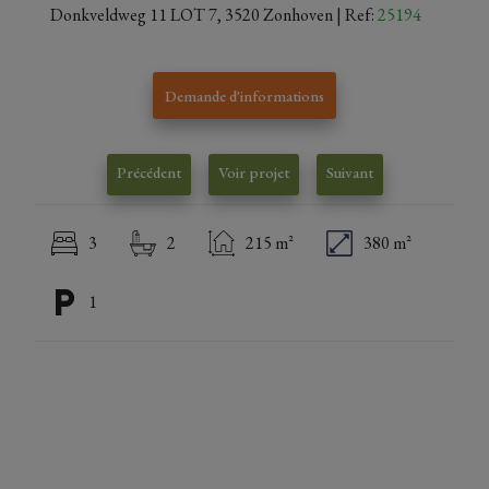
Donkveldweg 11 LOT 7, 3520 Zonhoven
| Ref:
25194
Demande d'informations
Précédent
Voir projet
Suivant
3
2
215 m²
380 m²
1