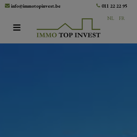
info@immotopinvest.be
011 22 22 95
NL
FR