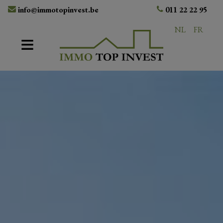
info@immotopinvest.be
011 22 22 95
NL
FR