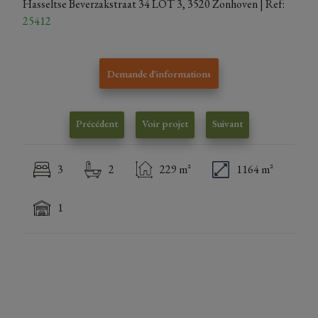
Hasseltse Beverzakstraat 34 LOT 3, 3520 Zonhoven
| Ref:
25412
Demande d'informations
Précédent
Voir projet
Suivant
3
2
229 m²
1164 m²
1