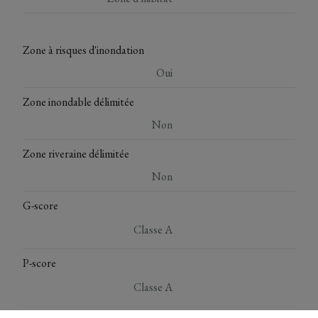
Zone à risques d'inondation
Oui
Zone inondable délimitée
Non
Zone riveraine délimitée
Non
G-score
Classe A
P-score
Classe A