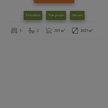
Précédent
Voir projet
Suivant
3
2
203 m²
1029 m²