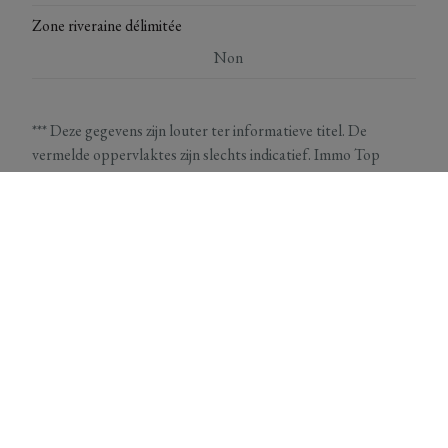
Zone riveraine délimitée
Non
*** Deze gegevens zijn louter ter informatieve titel. De
vermelde oppervlaktes zijn slechts indicatief. Immo Top
Invest kan niet verantwoordelijk gesteld worden voor de
juistheid van de aan haar verstrekte gegevens.