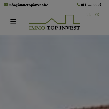
info@immotopinvest.be
011 22 22 95
NL
FR