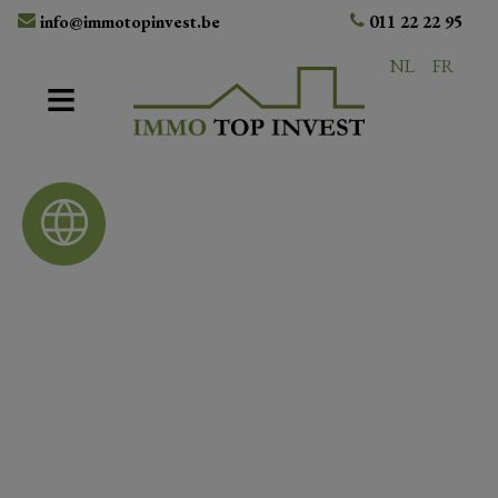
info@immotopinvest.be
011 22 22 95
NL
FR