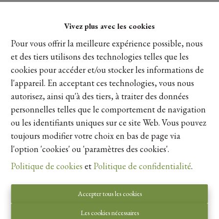
Vivez plus avec les cookies
Pour vous offrir la meilleure expérience possible, nous
et des tiers utilisons des technologies telles que les
cookies pour accéder et/ou stocker les informations de
l'appareil. En acceptant ces technologies, vous nous
autorisez, ainsi qu'à des tiers, à traiter des données
personnelles telles que le comportement de navigation
ou les identifiants uniques sur ce site Web. Vous pouvez
toujours modifier votre choix en bas de page via
Autorité de surveillance:
l'option 'cookies' ou 'paramètres des cookies'.
Institut professionnel des courtiers immobiliers,
Politique de cookies
et
Politique de confidentialité
.
Luxemburgstraat 16B 1000 Bruxelles. Sous réserve
de
les devoirs de l\'agent immobilier
.
Accepter tous les cookies
Privacy statement
-
Disclaimer
Les cookies nécessaires