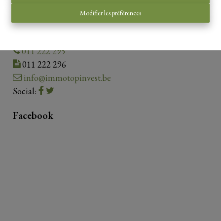
Contact us
Modifier les préférences
Guldensporenplein 4.1.01
3500 Hasselt
011 222 295
011 222 296
info@immotopinvest.be
Social:
Facebook