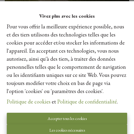
Vivez plus avec les cookies
Pour vous offrir la meilleure expérience possible, nous
et des tiers utilisons des technologies telles que les
cookies pour accéder et/ou stocker les informations de
l'appareil. En acceptant ces technologies, vous nous
autorisez, ainsi qu'à des tiers, à traiter des données
personnelles telles que le comportement de navigation
ou les identifiants uniques sur ce site Web. Vous pouvez
toujours modifier votre choix en bas de page via
Autorité de surveillance:
l'option 'cookies' ou 'paramètres des cookies'.
Institut professionnel des courtiers immobiliers,
Politique de cookies
et
Politique de confidentialité
.
Luxemburgstraat 16B 1000 Bruxelles. Sous réserve
de
les devoirs de l\'agent immobilier
.
Accepter tous les cookies
Privacy statement
-
Disclaimer
Les cookies nécessaires