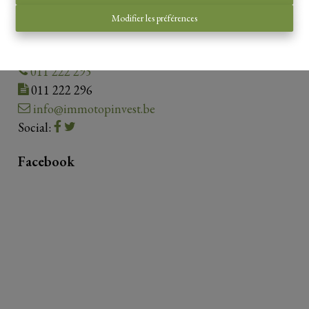
Contact us
Modifier les préférences
Guldensporenplein 4.1.01
3500 Hasselt
011 222 295
011 222 296
info@immotopinvest.be
Social:
Facebook