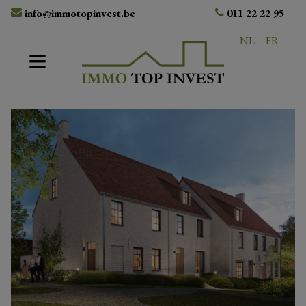
info@immotopinvest.be
011 22 22 95
NL
FR