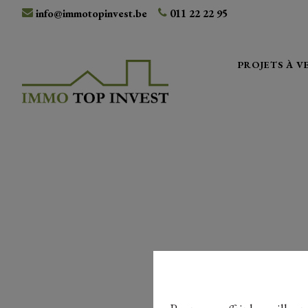
info@immotopinvest.be
011 22 22 95
PROJETS À 