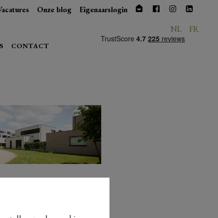
Vacatures
Onze blog
Eigenaarslogin
NL
FR
S
CONTACT