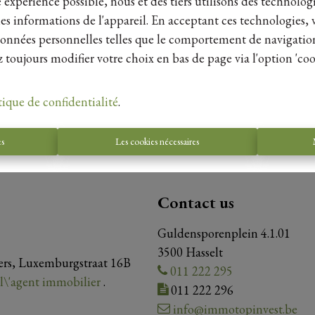
e expérience possible, nous et des tiers utilisons des technologi
es informations de l'appareil. En acceptant ces technologies, 
s données personnelles telles que le comportement de navigatio
 toujours modifier votre choix en bas de page via l'option 'coo
tique de confidentialité
.
es
Les cookies nécessaires
Contact us
Guldensporenplein 4.1.01
3500 Hasselt
iers, Luxemburgstraat 16B
011 222 295
e l\'agent immobilier
.
011 222 296
info@immotopinvest.be