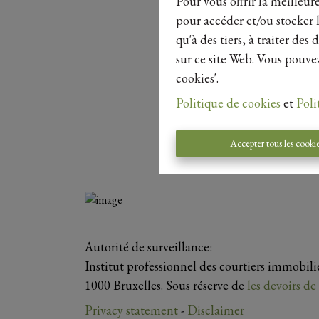
Pour vous offrir la meilleur
pour accéder et/ou stocker l
qu'à des tiers, à traiter de
sur ce site Web. Vous pouvez
cookies'.
Politique de cookies
et
Poli
Accepter tous les cooki
Autorité de surveillance:
Institut professionnel des courtiers immobil
1000 Bruxelles. Sous réserve de
les devoirs d
Privacy statement
-
Disclaimer