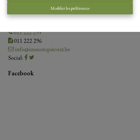
Contact us
Modifier les préférences
Guldensporenplein 4.1.01
3500 Hasselt
011 222 295
011 222 296
info@immotopinvest.be
Social:
Facebook