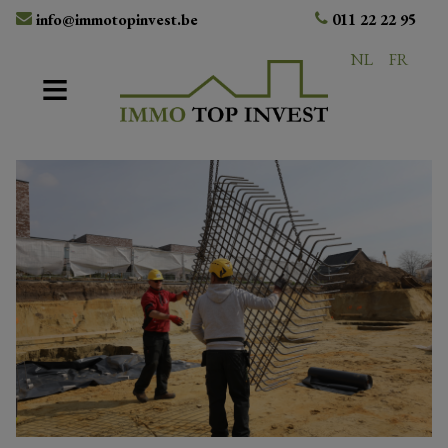
info@immotopinvest.be
011 22 22 95
NL
FR