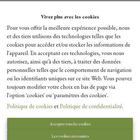
Vivez plus avec les cookies
Pour vous offrir la meilleure expérience possible, nous
et des tiers utilisons des technologies telles que les
cookies pour accéder et/ou stocker les informations de
l'appareil. En acceptant ces technologies, vous nous
autorisez, ainsi qu'à des tiers, à traiter des données
personnelles telles que le comportement de navigation
ou les identifiants uniques sur ce site Web. Vous pouvez
toujours modifier votre choix en bas de page via
Autorité de surveillance:
l'option 'cookies' ou 'paramètres des cookies'.
Institut professionnel des courtiers immobiliers,
Politique de cookies
et
Politique de confidentialité
.
Luxemburgstraat 16B 1000 Bruxelles. Sous réserve
de
les devoirs de l\'agent immobilier
.
Accepter tous les cookies
Privacy statement
-
Disclaimer
Les cookies nécessaires