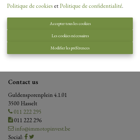
Politique de cookies
et
Politique de confidentialité
.
Accepter tous les cookies
Autorité de surveillance:
Les cookies nécessaires
Institut professionnel des courtiers immobiliers,
Luxemburgstraat 16B 1000 Bruxelles. Sous réserve
Modifier les préférences
de
les devoirs de l\'agent immobilier
.
Privacy statement
-
Disclaimer
Contact us
Guldensporenplein 4.1.01
3500 Hasselt
011 222 295
011 222 296
info@immotopinvest.be
Social: