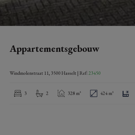
Appartementsgebouw
Windmolenstraat 11, 3500 Hasselt
| Ref:
23450
3
2
328 m²
424 m²