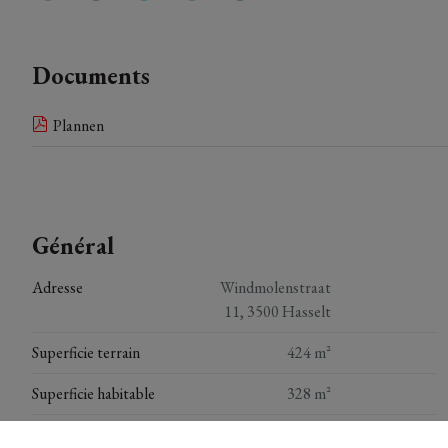
Documents
Plannen
Général
Adresse
Windmolenstraat
11, 3500 Hasselt
Superficie terrain
424 m²
Superficie habitable
328 m²
Nombre de chambres
3