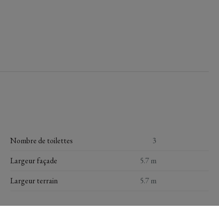
Nombre de toilettes
3
Largeur façade
5.7 m
Largeur terrain
5.7 m