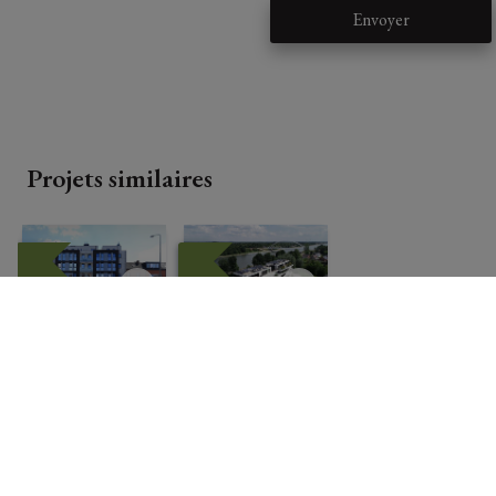
Envoyer
Projets similaires
RESIDEN
RESIDEN
TIE
TIE
HASSIËN
"XXX"
DA
Krikelshoutst
raat, 3500 