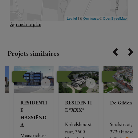
Agrandir le plan
Projets similaires
I
RESIDENTI
RESIDENTI
De Gilden
E
E "XXX"
HASSIËND
Krikelshoutst
Smalstraat, 
A
, 
raat, 3500 
3730 Hoeselt
Maastrichter