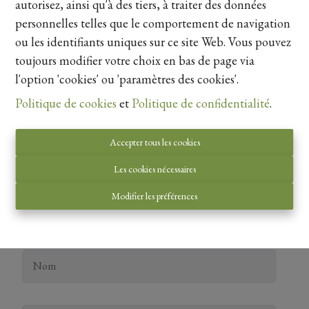
autorisez, ainsi qu'à des tiers, à traiter des données
Sepulkrijnenlaan
personnelles telles que le comportement de navigation
ou les identifiants uniques sur ce site Web. Vous pouvez
Eenheid
toujours modifier votre choix en bas de page via
l'option 'cookies' ou 'paramètres des cookies'.
SEPULKRIJNENLAAN 36
projet
280 m²
HASSELT
vendu
Politique de cookies
et
Politique de confidentialité
.
Accepter tous les cookies
Contacteer ons
Les cookies nécessaires
Modifier les préférences