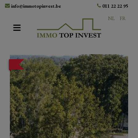
info@immotopinvest.be
011 22 22 95
NL
FR