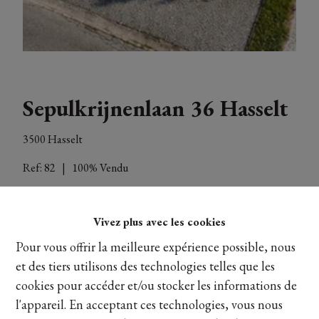
Sepulkrijnenlaan 36 Hasselt
3500 Hasselt
Ref:
82
|
100% Vendu
Vivez plus avec les cookies
Pour vous offrir la meilleure expérience possible, nous
et des tiers utilisons des technologies telles que les
cookies pour accéder et/ou stocker les informations de
Overzicht project
l'appareil. En acceptant ces technologies, vous nous