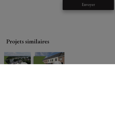
Envoyer
Projets similaires
RESIDE
RESIDEN
NTIE
TIE
"LAND
"XXX"
RADA"
Krikelshoutst
Munsterbil
raat, 3500 