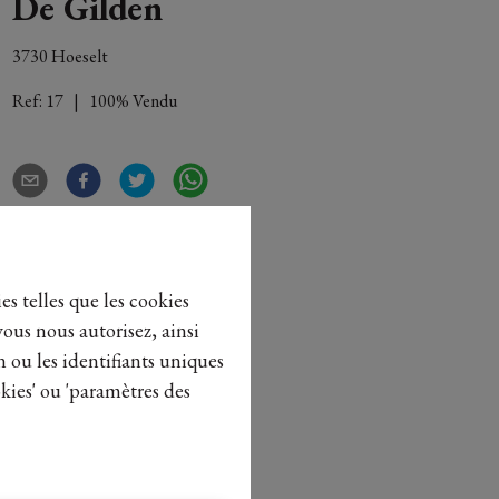
De Gilden
3730 Hoeselt
Ref:
17
|
100% Vendu
es telles que les cookies
vous nous autorisez, ainsi
n ou les identifiants uniques
kies' ou 'paramètres des