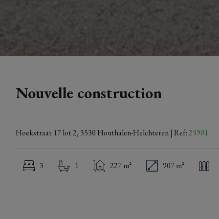
Nouvelle construction
Hoekstraat 17 lot 2, 3530 Houthalen-Helchteren
| Ref:
25901
3
1
227 m²
907 m²