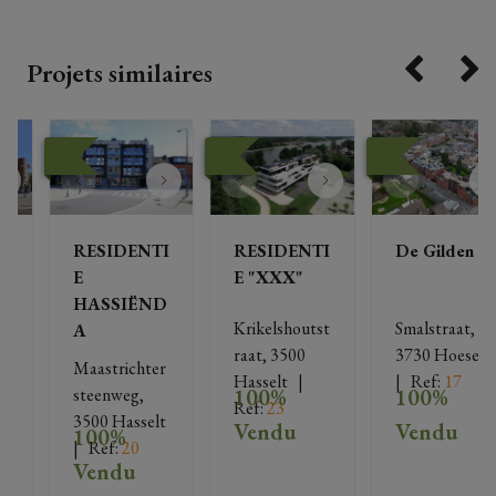
Projets similaires
I
RESIDENTI
RESIDENTI
De Gilden
E
E "XXX"
HASSIËND
Krikelshoutst
Smalstraat, 
A
, 
raat, 3500 
3730 Hoeselt
Maastrichter
t
Hasselt
   |   
|   
Ref
: 
17
100%
100%
steenweg, 
Ref
: 
23
3500 Hasselt
Vendu
Vendu
100%
|   
Ref
: 
20
Vendu