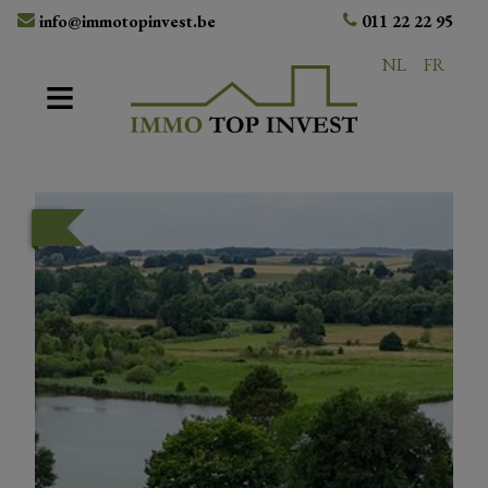
info@immotopinvest.be
011 22 22 95
NL
FR