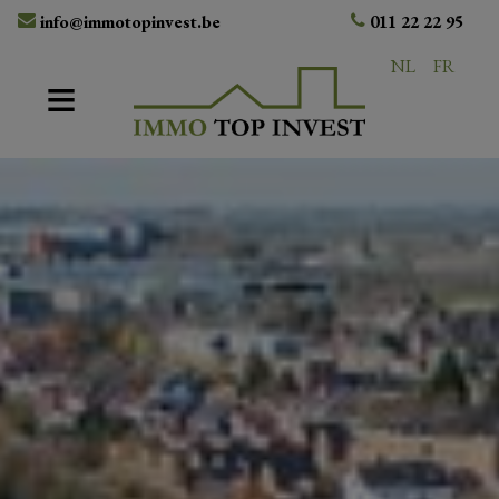
info@immotopinvest.be
011 22 22 95
NL
FR