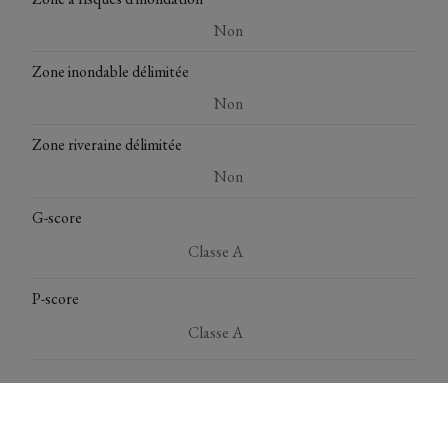
Non
Zone inondable délimitée
Non
Zone riveraine délimitée
Non
G-score
Classe A
P-score
Classe A
*** Deze gegevens zijn louter ter informatieve titel. De
vermelde oppervlaktes zijn slechts indicatief. Immo Top