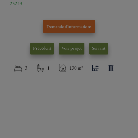
23243
Demande d'informations
Précédent
Voir projet
Suivant
3
1
130 m²