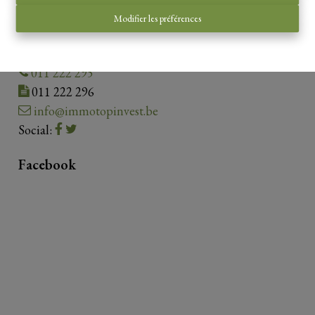
Contact us
Modifier les préférences
Guldensporenplein 4.1.01
3500 Hasselt
011 222 295
011 222 296
info@immotopinvest.be
Social:
Facebook