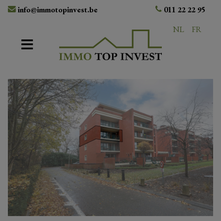
info@immotopinvest.be
011 22 22 95
NL
FR