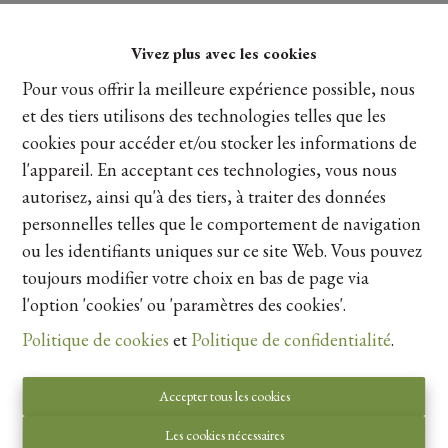
Vivez plus avec les cookies
Pour vous offrir la meilleure expérience possible, nous
et des tiers utilisons des technologies telles que les
cookies pour accéder et/ou stocker les informations de
l'appareil. En acceptant ces technologies, vous nous
autorisez, ainsi qu'à des tiers, à traiter des données
personnelles telles que le comportement de navigation
ou les identifiants uniques sur ce site Web. Vous pouvez
toujours modifier votre choix en bas de page via
Autorité de surveillance:
l'option 'cookies' ou 'paramètres des cookies'.
Institut professionnel des courtiers immobiliers,
Politique de cookies
et
Politique de confidentialité
.
Luxemburgstraat 16B 1000 Bruxelles. Sous réserve
de
les devoirs de l\'agent immobilier
.
Accepter tous les cookies
Privacy statement
-
Disclaimer
Les cookies nécessaires