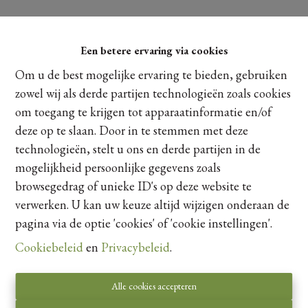
Een betere ervaring via cookies
Om u de best mogelijke ervaring te bieden, gebruiken
zowel wij als derde partijen technologieën zoals cookies
om toegang te krijgen tot apparaatinformatie en/of
deze op te slaan. Door in te stemmen met deze
technologieën, stelt u ons en derde partijen in de
mogelijkheid persoonlijke gegevens zoals
browsegedrag of unieke ID's op deze website te
verwerken. U kan uw keuze altijd wijzigen onderaan de
pagina via de optie 'cookies' of 'cookie instellingen'.
Cookiebeleid
en
Privacybeleid
.
Toezichthoudende autoriteit:
Beroepsinstituut van Vastgoedmakelaars,
Alle cookies accepteren
Luxemburgstraat 16 B te 1000 Brussel.