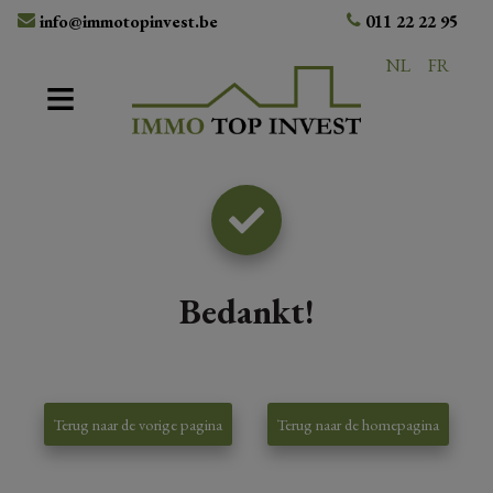
info@immotopinvest.be
011 22 22 95
NL
FR
Bedankt
!
Terug naar de vorige pagina
Terug naar de homepagina