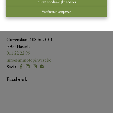
Onderworpen aan de
deontologische code van het
Alleen noodzakelijke cookies
BIV
.
Voorkeuren aanpassen
Privacy statement
-
Disclaimer
Contacteer ons
Guffenslaan 108 bus 0.01
3500 Hasselt
011 22 22 95
info@immotopinvest.be
Social:
Facebook