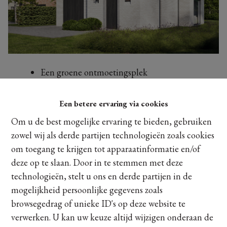
Een groene ontmoetingsplek
Centrale ligging - het beste van twee werelden
Autoluwe omgeving - veilig en sereen
Een betere ervaring via cookies
Volledig personaliseerbaar - jouw woning, jouw
Om u de best mogelijke ervaring te bieden, gebruiken
stijl
zowel wij als derde partijen technologieën zoals cookies
E-peil onder nul:
negatief E-peil met een positieve
om toegang te krijgen tot apparaatinformatie en/of
impact
deze op te slaan. Door in te stemmen met deze
Een architecturale mix - modern en klassiek in
technologieën, stelt u ons en derde partijen in de
harmonie
mogelijkheid persoonlijke gegevens zoals
browsegedrag of unieke ID's op deze website te
Maak een afspraak
verwerken. U kan uw keuze altijd wijzigen onderaan de