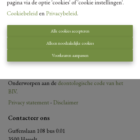
pagina via de optie 'cookies' of 'cookie instellingen'.
Cookiebeleid
en
Privacybeleid
.
Alle cookies accepteren
Alleen noodzakelijke cookies
Voorkeuren aanpassen
Toezichthoudende autoriteit:
Beroepsinstituut van Vastgoedmakelaars,
Luxemburgstraat 16 B te 1000 Brussel.
Onderworpen aan de
deontologische code van het
BIV
.
Privacy statement
-
Disclaimer
Contacteer ons
Guffenslaan 108 bus 0.01
3500 Hasselt