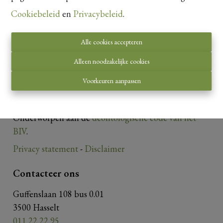
Cookiebeleid
en
Privacybeleid
.
Alle cookies accepteren
Alleen noodzakelijke cookies
Toezichthoudende autoriteit:
Voorkeuren aanpassen
Beroepsinstituut van Vastgoedmakelaars,
Luxemburgstraat 16 B te 1000 Brussel.
Onderworpen aan de
deontologische code van het
BIV
.
Privacy statement
-
Disclaimer
Contacteer ons
Guffenslaan 108 bus 0.01
3500 Hasselt
011 22 22 95