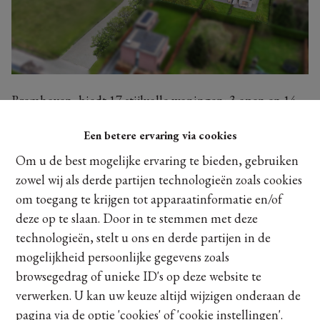
Bremhoven, biedt 17 stijlvolle woningen: 3 open en 14
halfopen bebouwingen. Met moderne en pastorale
Een betere ervaring via cookies
architectuur, diverse prijsklassen en
personalisatiemogelijkheden creëer je jouw droomhuis.
Om u de best mogelijke ervaring te bieden, gebruiken
Alle woningen hebben een E-peil onder nul, met een
zowel wij als derde partijen technologieën zoals cookies
impact boven verwachting!
Jouw woning is
om toegang te krijgen tot apparaatinformatie en/of
energieneutraal: je wekt meer op dan je verbruikt. Goed
deze op te slaan. Door in te stemmen met deze
voor het milieu én je portemonnee!
technologieën, stelt u ons en derde partijen in de
mogelijkheid persoonlijke gegevens zoals
Maak een afspraak
browsegedrag of unieke ID's op deze website te
verwerken. U kan uw keuze altijd wijzigen onderaan de
pagina via de optie 'cookies' of 'cookie instellingen'.