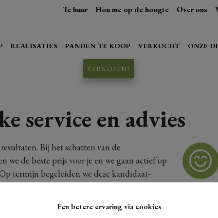
Te huur
Hou me op de hoogte
Over ons
P
REALISATIES
PANDEN TE KOOP
VERKOCHT
ONZE D
VERKOPEN?
ke service en advies
esultaten. Bij het schatten van de
we de beste prijs voor je en we gaan actief op
. Op termijn begeleiden we deze kandidaat-
ng van jouw vastgoed. Tijdens het verkoopproces
 en aangenaam mogelijk. Vragen of twijfels? Niet mee blijven z
Een betere ervaring via cookies
en ons team staat voor je klaar.