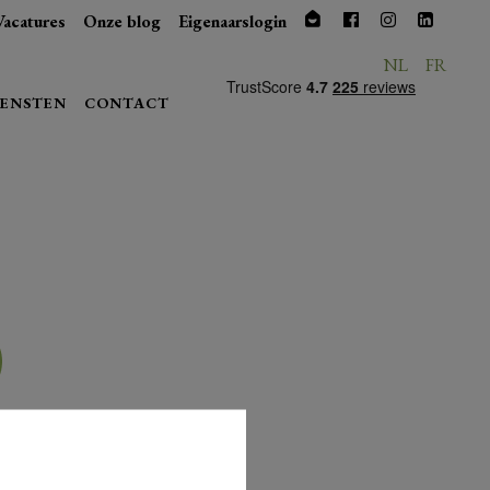
Vacatures
Onze blog
Eigenaarslogin
NL
FR
IENSTEN
CONTACT
itten, je kan ons altijd