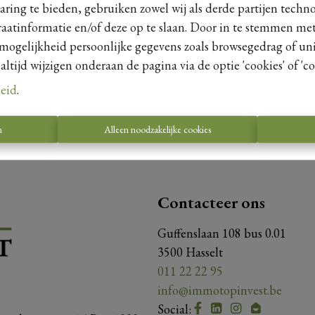
ring te bieden, gebruiken zowel wij als derde partijen techn
raatinformatie en/of deze op te slaan. Door in te stemmen met
 mogelijkheid persoonlijke gegevens zoals browsegedrag of uni
tijd wijzigen onderaan de pagina via de optie 'cookies' of 'coo
leid
.
n
Alleen noodzakelijke cookies
Contacteer ons
Guffenslaan 108 bus 0.01
3500 Hasselt
011 22 22 95
info@immotopinvest.be
Social: