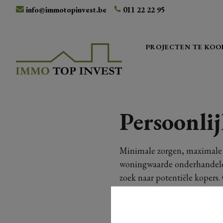
info@immotopinvest.be
011 22 22 95
PROJECTEN TE KOO
Persoonlij
Minimale zorgen, maximale r
woningwaarde onderhandelen 
zoek naar potentiële kopers
kopers tijdens de bezichtigi
maken we het je zo makkelijk
gerust even bellen of mailen 