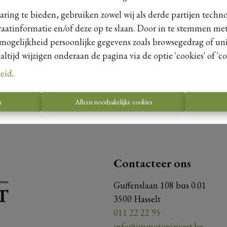
ring te bieden, gebruiken zowel wij als derde partijen techn
raatinformatie en/of deze op te slaan. Door in te stemmen met
 mogelijkheid persoonlijke gegevens zoals browsegedrag of uni
tijd wijzigen onderaan de pagina via de optie 'cookies' of 'coo
leid
.
n
Alleen noodzakelijke cookies
Contacteer ons
Guffenslaan 108 bus 0.01
3500 Hasselt
011 22 22 95
info@immotopinvest.be