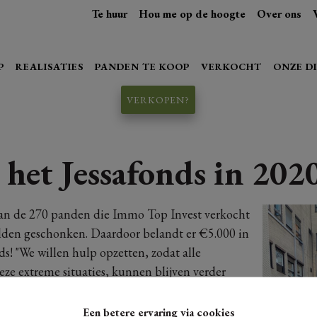
Te huur
Hou me op de hoogte
Over ons
P
REALISATIES
PANDEN TE KOOP
VERKOCHT
ONZE D
VERKOPEN?
 het Jessafonds in 202
van de 270 panden die Immo Top Invest verkocht
lden geschonken. Daardoor belandt er €5.000 in
ds! "We willen hulp opzetten, zodat alle
ze extreme situaties, kunnen blijven verder
Een betere ervaring via cookies