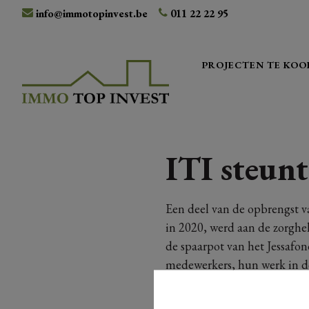
info@immotopinvest.be
011 22 22 95
PROJECTEN TE KOO
ITI steunt
Een deel van de opbrengst 
in 2020, werd aan de zorghe
de spaarpot van het Jessafon
medewerkers, hun werk in de
zetten." #samentegencorona