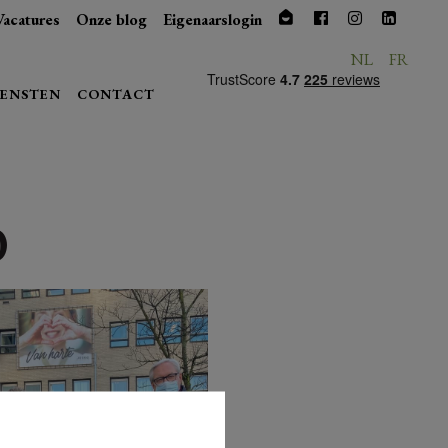
Vacatures
Onze blog
Eigenaarslogin
NL
FR
IENSTEN
CONTACT
0