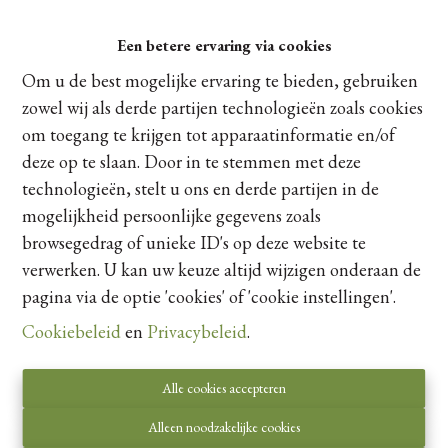
De eerste zonnenstralen
Een betere ervaring via cookies
Heerlijk toch! Langzaamaan wordt het ‘s morgens
Om u de best mogelijke ervaring te bieden, gebruiken
vroeger licht en worden de dagen langer. Dit heeft
zowel wij als derde partijen technologieën zoals cookies
absoluut invloed op je humeur en je gevoel van
om toegang te krijgen tot apparaatinformatie en/of
welbehagen wordt vergroot door meer zonlicht.
deze op te slaan. Door in te stemmen met deze
Uiteraard niet alleen bij jezelf, maar ook bij potentiele
technologieën, stelt u ons en derde partijen in de
kopers. Bovendien hebben zij meer tijd om uw huis te
mogelijkheid persoonlijke gegevens zoals
bekijken en kunnen ze de ruimtes beter beoordelen
browsegedrag of unieke ID's op deze website te
wanneer deze in natuurlijk licht baadt.
verwerken. U kan uw keuze altijd wijzigen onderaan de
pagina via de optie 'cookies' of 'cookie instellingen'.
Wat zegt Google?
Cookiebeleid
en
Privacybeleid
.
Op elk moment, eender wanneer, kan je online op zoek
gaan naar een nieuwe woning. Leuk weetje: de meeste
Alle cookies accepteren
zoekopdrachten met ‘huis te koop’ vinden plaats rond
Alleen noodzakelijke cookies
de maanden maart en april. In december wordt er