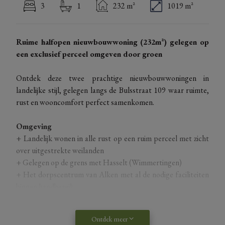
3
1
232 m²
1019 m²
Ruime halfopen nieuwbouwwoning (232m²) gelegen op
een exclusief perceel omgeven door groen
Ontdek deze twee prachtige nieuwbouwwoningen in
landelijke stijl, gelegen langs de Bulsstraat 109 waar ruimte,
rust en wooncomfort perfect samenkomen.
Omgeving
+
Landelijk wonen in alle rust op een ruim perceel met zicht
over uitgestrekte weilanden
+ Gelegen op de grens met Hasselt (Wimmertingen)
+ Het dorpscentrum van Alken met al de nodige faciliteiten
binnen handbereik.
+ Perfecte balans tussen rust en een bereikbaarheid naar
omliggende steden zoals Hasselt.
Ontdek meer