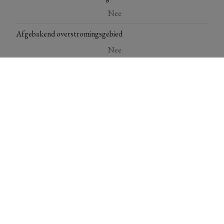
Nee
Afgebakend overstromingsgebied
Nee
Afgebakende oeverzone
Nee
P-score
Klasse A
*** Deze gegevens zijn louter ter informatieve titel. De
vermelde oppervlaktes zijn slechts indicatief. Immo Top
Invest kan niet verantwoordelijk gesteld worden voor de
juistheid van de aan haar verstrekte gegevens.