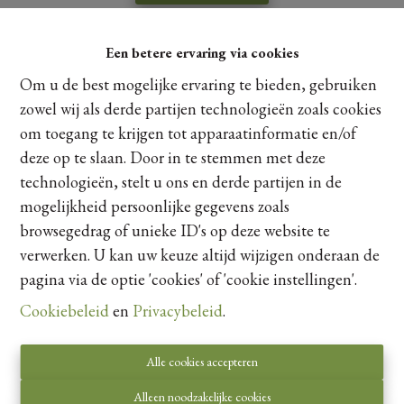
Architectuur
+ De klassieke architectuur gaat perfect op in de groene
Een betere ervaring via cookies
omgeving en kent een tijdloze elegantie
Delen
+ De lichte gevelsteen, donkere raamprofielen en subtiele
Om u de best mogelijke ervaring te bieden, gebruiken
houten accenten creëren een authentieke uitstraling die
zowel wij als derde partijen technologieën zoals cookies
perfect aansluit bij de omgeving.
om toegang te krijgen tot apparaatinformatie en/of
deze op te slaan. Door in te stemmen met deze
Totaalconcept
technologieën, stelt u ons en derde partijen in de
+ Perceel van 10are 219ca met zwarte draadafsluiting van
mogelijkheid persoonlijke gegevens zoals
Kaartweergave
1,8m hoog
browsegedrag of unieke ID's op deze website te
+ Bewoonbare oppervlakte van circa 232m² (exclusief zolder
verwerken. U kan uw keuze altijd wijzigen onderaan de
van 52m²)
+ 8 Zonnepanelen met een opbrengst van 3640wp
pagina via de optie 'cookies' of 'cookie instellingen'.
+ Vloerverwarming met warmtepomp lucht water
Cookiebeleid
en
Privacybeleid
.
+ Ventilatiesysteem type D
+ Regenwaterput
Alle cookies accepteren
+ 3 slaapkamers
+ 1 badkamer
Alleen noodzakelijke cookies