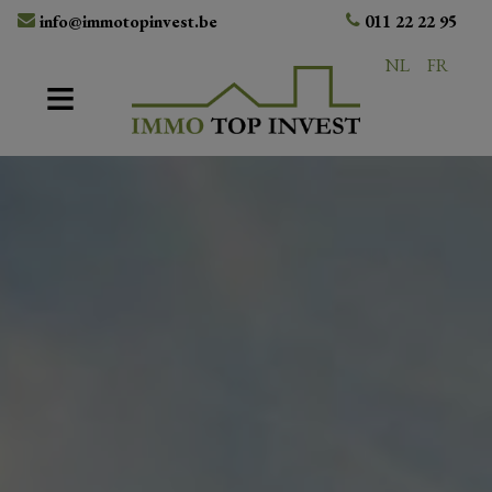
info@immotopinvest.be
011 22 22 95
NL
FR