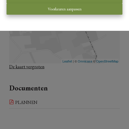
Jouw stijl, jouw afwerking
Voorkeuren aanpassen
De plannen zijn uitgewerkt en kan u in bijlage raadplegen,
maar je hebt nog
volledige inspraak in de inrichting en
afwerking
. Kies zelf de stijl van je keuken, badkamer, vloeren
en meer volledig op maat van jouw smaak
Interesse? Ontdek deze klassieke nieuwbouwwoningen in het
hart van Alken waar authenticiteit en comfort één geheel
vormen. Contacteer ons voor meer info of een vrijblijvende
De kaart vergroten
kennismaking.
Documenten
PLANNEN