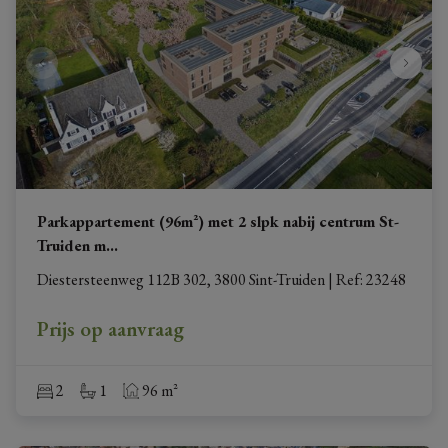
Parkappartement (96m²) met 2 slpk nabij centrum St-
Truiden m
...
Diestersteenweg 112B 302, 3800 Sint-Truiden
|
Ref
: 
23248
Prijs op aanvraag
2
1
96 m²