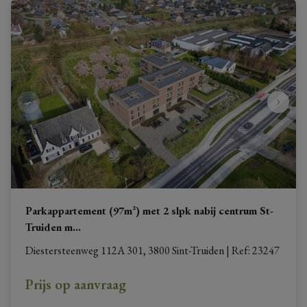
Parkappartement (97m²) met 2 slpk nabij centrum St-
Truiden m
...
Diestersteenweg 112A 301, 3800 Sint-Truiden
|
Ref
: 
23247
Prijs op aanvraag