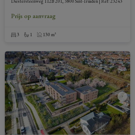
Diestersteenweg 112B 201, 3800 Sint-Truiden
|
Ref
: 
23243
Prijs op aanvraag
3
1
130 m²