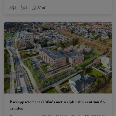
2
1
97 m²
Parkappartement (130m²) met 4 slpk nabij centrum St-
Truiden
...