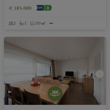
€ 385.000
2
1
133 m²