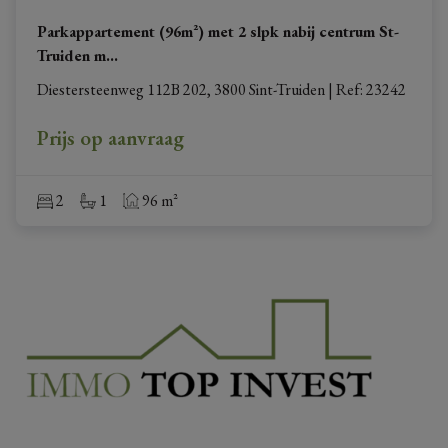
Parkappartement (96m²) met 2 slpk nabij centrum St-
Truiden m
...
Diestersteenweg 112B 202, 3800 Sint-Truiden
|
Ref
: 
23242
Prijs op aanvraag
2
1
96 m²