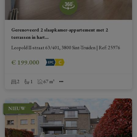
Gerenoveerd 2 slaapkamer-appartement met 2
terrassen in hart
...
Leopold II-straat 63/401, 3800 Sint-Truiden
|
Ref
: 
25976
€ 199.000
2
1
67 m²
NIEUW