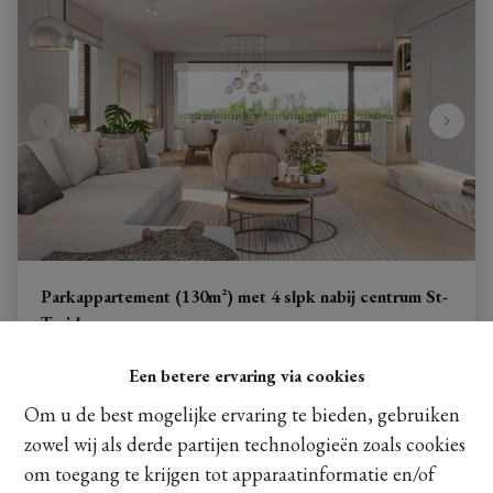
Parkappartement (130m²) met 4 slpk nabij centrum St-
Truiden
...
Diestersteenweg 112B 301, 3800 Sint-Truiden
|
Ref
: 
23249
Een betere ervaring via cookies
Prijs op aanvraag
Om u de best mogelijke ervaring te bieden, gebruiken
zowel wij als derde partijen technologieën zoals cookies
om toegang te krijgen tot apparaatinformatie en/of
3
1
130 m²