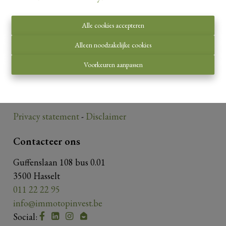
Alle cookies accepteren
Toezichthoudende autoriteit:
Alleen noodzakelijke cookies
Beroepsinstituut van Vastgoedmakelaars,
Voorkeuren aanpassen
Luxemburgstraat 16 B te 1000 Brussel.
Onderworpen aan de
deontologische code van het
BIV
.
Privacy statement
-
Disclaimer
Contacteer ons
Guffenslaan 108 bus 0.01
3500 Hasselt
011 22 22 95
info@immotopinvest.be
Social: