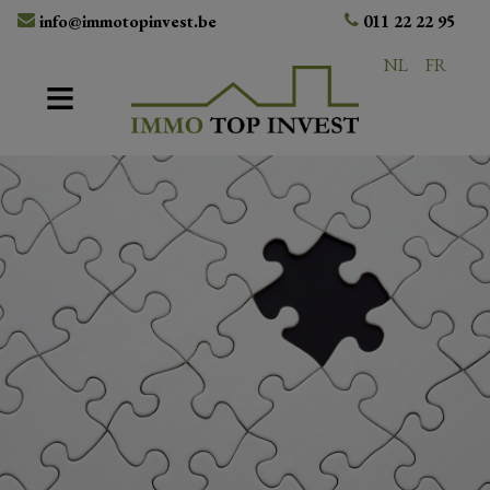
info@immotopinvest.be
011 22 22 95
NL
FR