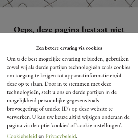
Oeps, deze pagina bestaat niet
meer
Een betere ervaring via cookies
Om u de best mogelijke ervaring te bieden, gebruiken
zowel wij als derde partijen technologieën zoals cookies
om toegang te krijgen tot apparaatinformatie en/of
Te koop
Te huur
deze op te slaan. Door in te stemmen met deze
technologieën, stelt u ons en derde partijen in de
mogelijkheid persoonlijke gegevens zoals
browsegedrag of unieke ID's op deze website te
verwerken. U kan uw keuze altijd wijzigen onderaan de
pagina via de optie 'cookies' of 'cookie instellingen'.
Cookiebeleid
en
Privacybeleid
.