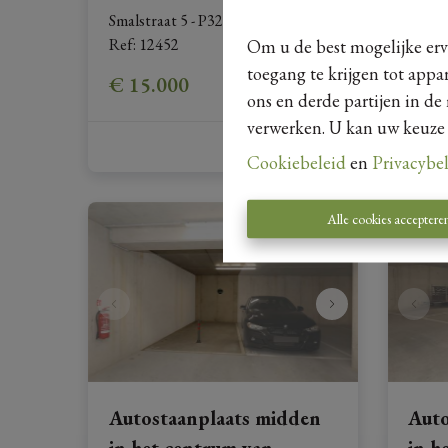
Smalstraat 5 - P32, 3730 Hoeselt
|
Ref
: 
12452
Om u de best mogelijke erva
toegang te krijgen tot appa
€ 15.000
ons en derde partijen in de
verwerken. U kan uw keuze al
Cookiebeleid
en
Privacybe
Alle cookies acceptere
Autostaanplaats midden
Auto
in het centrum van
in h