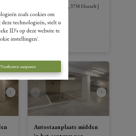
elt
|
Smalstraat 5 - P29, 3730 Hoeselt
|
Ref
: 
12450
ologieën zoals cookies om
 deze technologieën, stelt u
€ 15.000
eke ID's op deze website te
kie instellingen'.
Voorkeuren aanpassen
den
Autostaanplaats midden
in het centrum van