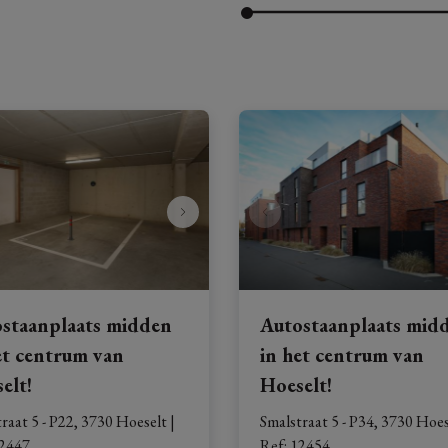
staanplaats midden
Autostaanplaats mid
et centrum van
in het centrum van
elt!
Hoeselt!
raat 5 - P22, 3730 Hoeselt
|
Smalstraat 5 - P34, 3730 Hoes
2447
Ref
: 
12454