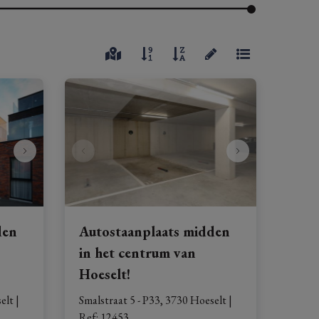
den
Autostaanplaats midden
in het centrum van
Hoeselt!
elt
|
Smalstraat 5 - P33, 3730 Hoeselt
|
Ref
: 
12453