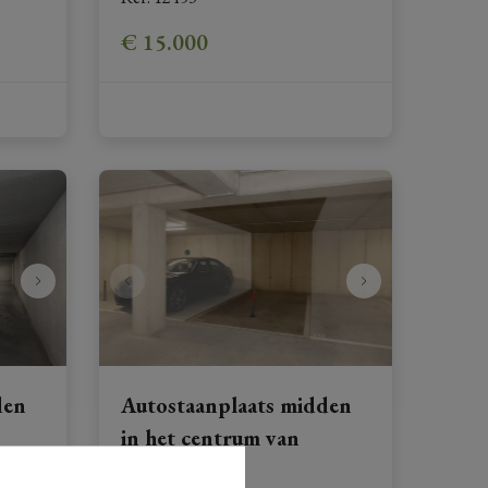
€ 15.000
den
Autostaanplaats midden
in het centrum van
Hoeselt!