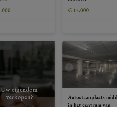
5.000
€ 15.000
Uw eigendom
verkopen?
Autostaanplaats mid
in het centrum van
g hier je gratis schatting
Hoeselt!
aan.