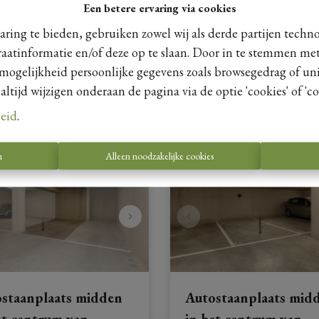
Een betere ervaring via cookies
Smalstraat 5 - P31, 3730 Hoes
Ref
: 
12451
ring te bieden, gebruiken zowel wij als derde partijen techn
raatinformatie en/of deze op te slaan. Door in te stemmen met
€ 15.000
 mogelijkheid persoonlijke gegevens zoals browsegedrag of uni
tijd wijzigen onderaan de pagina via de optie 'cookies' of 'coo
leid
.
n
Alleen noodzakelijke cookies
staanplaats midden
Autostaanplaats mid
et centrum van
in het centrum van