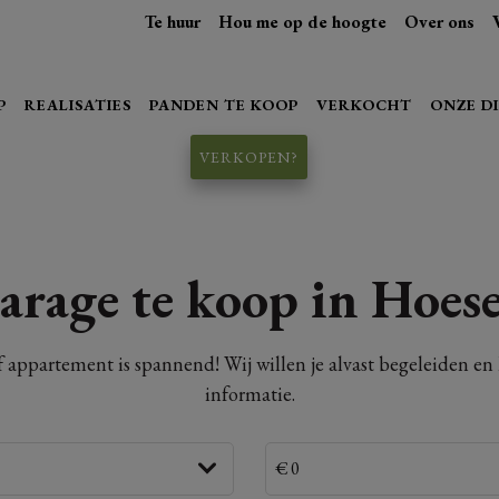
Te huur
Hou me op de hoogte
Over ons
P
REALISATIES
PANDEN TE KOOP
VERKOCHT
ONZE D
VERKOPEN?
arage te koop in Hoese
f appartement is spannend! Wij willen je alvast begeleiden e
informatie.