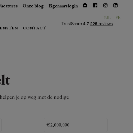
Vacatures
Onze blog
Eigenaarslogin
NL
FR
IENSTEN
CONTACT
lt
n helpen je op weg met de nodige