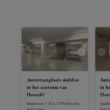
Autostaanplaats midden
Auto
in het centrum van
in h
Hoeselt!
Hoes
Smalstraat 5 - P13, 3730 Hoeselt
|
Smalst
Ref
: 
12444
Ref
: 
1