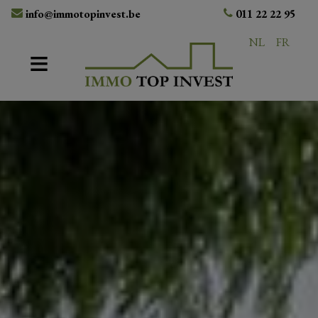
info@immotopinvest.be
011 22 22 95
NL
FR