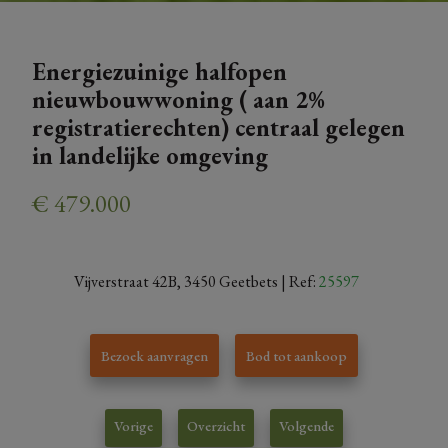
Energiezuinige halfopen
nieuwbouwwoning ( aan 2%
registratierechten) centraal gelegen
in landelijke omgeving
€ 479.000
Vijverstraat 42B, 3450 Geetbets
| Ref:
25597
Bezoek aanvragen
Bod tot aankoop
Vorige
Overzicht
Volgende