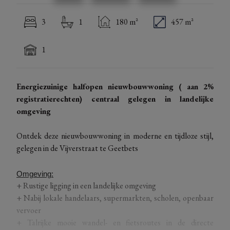
3
1
180 m²
457 m²
1
Energiezuinige halfopen nieuwbouwwoning ( aan 2%
registratierechten) centraal gelegen in landelijke
omgeving
Ontdek deze nieuwbouwwoning in moderne en tijdloze stijl,
gelegen in de Vijverstraat te Geetbets
Omgeving:
+ Rustige ligging in een landelijke omgeving
+ Nabij lokale handelaars, supermarkten, scholen, openbaar
vervoer
+ Talrijke mooie wandel- en fietsroutes in de directe