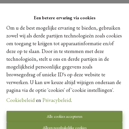
omgeving
+ Vlotte verbinding naar omliggende gemeenten
+ Ideale combinatie van wonen in alle rust met toch alles
Een betere ervaring via cookies
Ontdek meer
binnen handbereik
Om u de best mogelijke ervaring te bieden, gebruiken
zowel wij als derde partijen technologieën zoals cookies
Architectuur:
om toegang te krijgen tot apparaatinformatie en/of
+ De moderne architectuur komt perfect tot zijn recht in
Delen
deze op te slaan. Door in te stemmen met deze
deze omgeving
+ De rode gevelsteen met de donkere raamprofielen zorgen
technologieën, stelt u ons en derde partijen in de
voor tijdloze elegantie
mogelijkheid persoonlijke gegevens zoals
browsegedrag of unieke ID's op deze website te
Totaalconcept:
verwerken. U kan uw keuze altijd wijzigen onderaan de
+ Gelegen op een perceel van 4a 57ca
pagina via de optie 'cookies' of 'cookie instellingen'.
Kaartweergave
+ Bewoonbare oppervlakte van circa 180m² (inclusief
zolderruimte)
Cookiebeleid
en
Privacybeleid
.
+ Nieuwbouwwoning van 2026 met oog voor
energiezuinigheid, comfort en duurzaamheid
Alle cookies accepteren
+ E-peil van minder dan 20
+ 8 zonnepanelen voorzien
Alleen noodzakelijke cookies