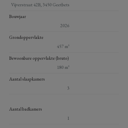
Vijverstraat 42B, 3450 Geetbets
Stedenbouwkundige info in aanvraag
Bouwjaar
2026
Grondoppervlakte
457 m²
Bewoonbare oppervlakte (bruto)
180 m²
Aantal slaapkamers
3
Aantal badkamers
1