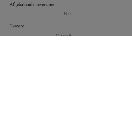
Afgebakende oeverzone
Nee
G-score
Klasse B
P-score
Klasse C
*** Deze gegevens zijn louter ter informatieve titel. De
vermelde oppervlaktes zijn slechts indicatief. Immo Top
Invest kan niet verantwoordelijk gesteld worden voor de
juistheid van de aan haar verstrekte gegevens.