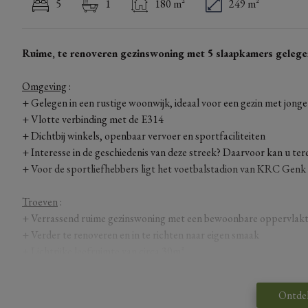
5
1
180 m²
249 m²
Ruime, te renoveren gezinswoning met 5 slaapkamers geleg
Omgeving
:
+ Gelegen in een rustige woonwijk, ideaal voor een gezin met jong
+ Vlotte verbinding met de E314
+ Dichtbij winkels, openbaar vervoer en sportfaciliteiten
+ Interesse in de geschiedenis van deze streek? Daarvoor kan u te
+ Voor de sportliefhebbers ligt het voetbalstadion van KRC Genk
Troeven
:
+ Verrassend ruime gezinswoning met een bewoonbare oppervlak
+ Verder te renoveren en in te richten naar eigen smaak
+ Lichtrijke leefruimte van circa 30m²
+ Volledig ingerichte keuken met voldoende ruimte voor een gezel
+ Praktische berging grenzend aan de keuken
Ontde
+ 5 slaapkamers, waarvan 1 gelijkvloers, met een oppervlakte tus