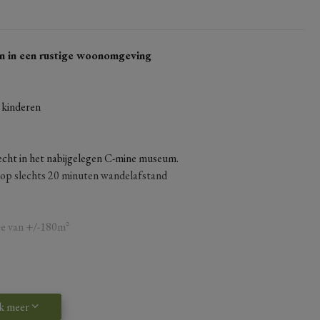
en in een rustige woonomgeving
e kinderen
recht in het nabijgelegen C-mine museum.
 op slechts 20 minuten wandelafstand
te van +/-180m²
lige eethoek
k meer
sen de 6m²-13m²