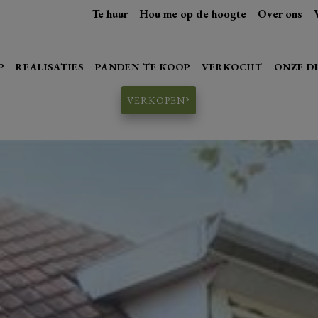
Te huur
Hou me op de hoogte
Over ons
P
REALISATIES
PANDEN TE KOOP
VERKOCHT
ONZE D
VERKOPEN?