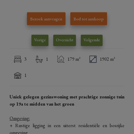
Bezoek aanvragen
Bod tot aankoop
Vorige
Overzicht
Volgende
3
1
179 m²
1902 m²
1
Uniek gelegen gezinswoning met prachtige zonnige tuin
op 19a te midden van het groen
Omgeving:
+ Rustige ligging in een uiterst residentiële en bosrijke
omgeving