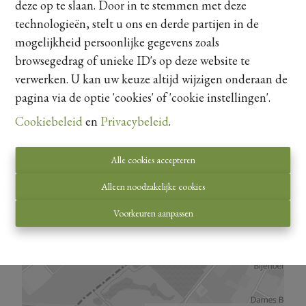
+ Split-level woning met een bewoonbare oppervlakte van
deze op te slaan. Door in te stemmen met deze
Kaartweergave
+/- 179m²
technologieën, stelt u ons en derde partijen in de
+ Ruime leefruimte van 33m² met toegang naar de ruime
mogelijkheid persoonlijke gegevens zoals
keuken
browsegedrag of unieke ID's op deze website te
+ Praktisch ingerichte keuken met zicht op de achterliggende
verwerken. U kan uw keuze altijd wijzigen onderaan de
groene tuin
pagina via de optie 'cookies' of 'cookie instellingen'.
+ 3 slaapkamers
+ Kelder van +/- 26 m² met wasruimte en berging
Cookiebeleid
en
Privacybeleid
.
+ Inpandige garage van +/- 26m²
+ Idyllische zonnige tuin waar rust gecombineerd wordt met
Alle cookies accepteren
comfort
Alleen noodzakelijke cookies
Contact:
Voorkeuren aanpassen
Heeft deze
uniek gelegen gezinswoning met prachtige
zonnige tuin op 19a te midden van het groen
uw interesse
gewekt? Contacteer ons snel op 011.22.22.95 voor meer info
of een bezichtiging aan te vragen!