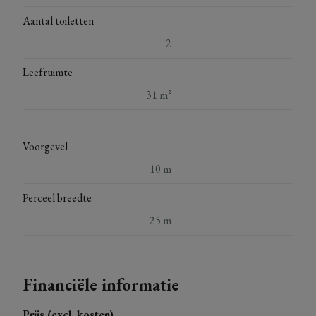
Aantal toiletten
2
Leefruimte
31 m²
Voorgevel
10 m
Perceel breedte
25 m
Financiële informatie
Prijs (excl. kosten)