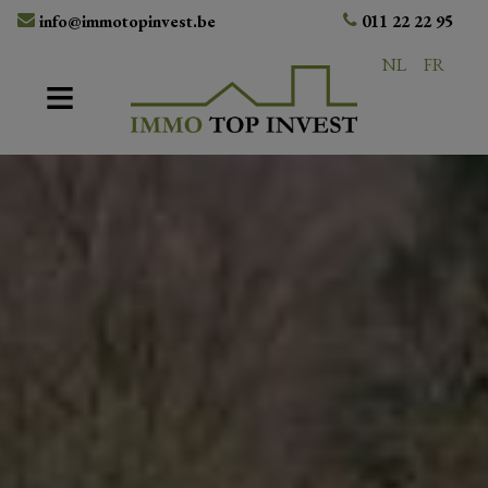
info@immotopinvest.be
011 22 22 95
NL
FR