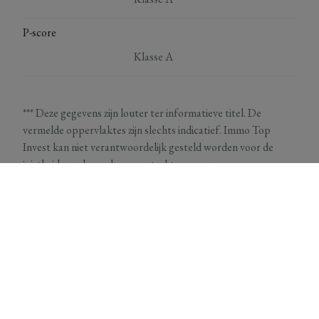
P-score
Klasse A
*** Deze gegevens zijn louter ter informatieve titel. De
vermelde oppervlaktes zijn slechts indicatief. Immo Top
Invest kan niet verantwoordelijk gesteld worden voor de
juistheid van de aan haar verstrekte gegevens.
Energieprestatiecertificaat
Alle woningen en appartementen die vanaf 2026 zijn aangekocht met label E of F,
moeten verplicht gerenoveerd worden naar label D of beter, binnen de 6 jaar na