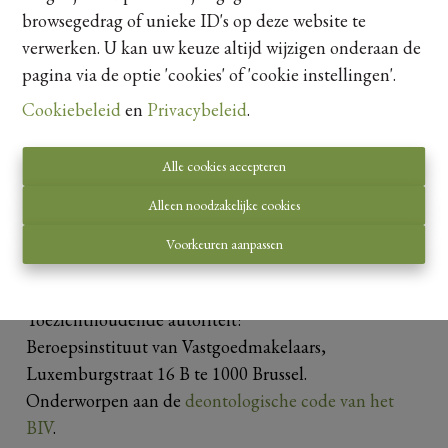
browsegedrag of unieke ID's op deze website te
verwerken. U kan uw keuze altijd wijzigen onderaan de
5703 m²
pagina via de optie 'cookies' of 'cookie instellingen'.
Cookiebeleid
en
Privacybeleid
.
Alle cookies accepteren
Alleen noodzakelijke cookies
Voorkeuren aanpassen
Toezichthoudende autoriteit:
Beroepsinstituut van Vastgoedmakelaars,
Luxemburgstraat 16 B te 1000 Brussel.
Onderworpen aan de
deontologische code van het
BIV
.