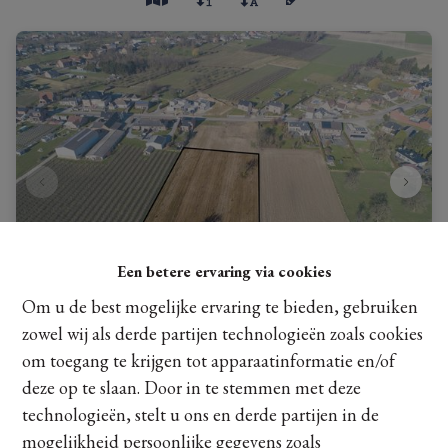
Een betere ervaring via cookies
Om u de best mogelijke ervaring te bieden, gebruiken
zowel wij als derde partijen technologieën zoals cookies
Boomgaard van 57A03CA in Kortessem
om toegang te krijgen tot apparaatinformatie en/of
deze op te slaan. Door in te stemmen met deze
Leopold III-Straat , 3720 Kortessem
|
Ref
: 
18642
technologieën, stelt u ons en derde partijen in de
mogelijkheid persoonlijke gegevens zoals
€ 55.000