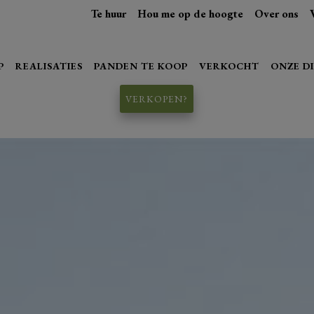
Te huur
Hou me op de hoogte
Over ons
P
REALISATIES
PANDEN TE KOOP
VERKOCHT
ONZE D
VERKOPEN?