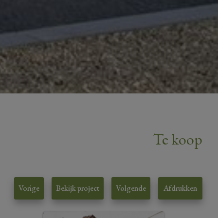
Te koop
Vorige
Bekijk project
Volgende
Afdrukken