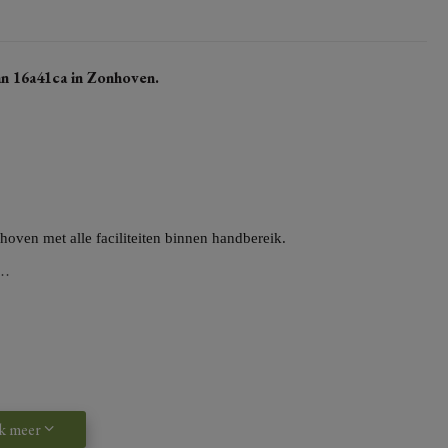
an 16a41ca in Zonhoven.
ven met alle faciliteiten binnen handbereik.
 …
ts.
erfijnde luxe uit, gecombineerd met een praktische indeling die
k meer