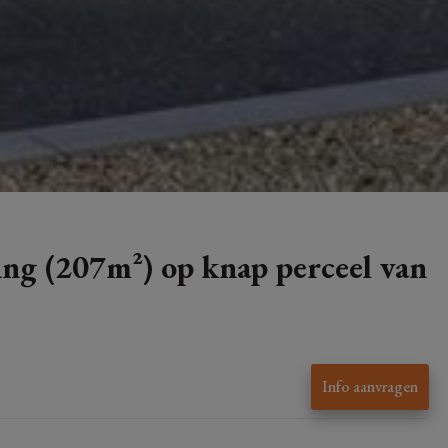
ng (207m²) op knap perceel van
Info aanvragen