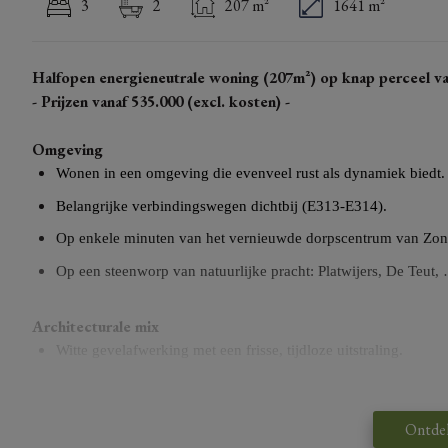
3
2
207 m²
1641 m²
Halfopen energieneutrale woning (207m²) op knap perceel v
- Prijzen vanaf 535.000 (excl. kosten) -
Omgeving
Wonen in een omgeving die evenveel rust als dynamiek biedt.
Belangrijke verbindingswegen dichtbij (E313-E314).
Op enkele minuten van het vernieuwde dorpscentrum van Zonho
Op een steenworp van natuurlijke pracht: Platwijers, De Teut,
Architecturale mix
Witte gevelafwerking met een frisse, tijdloze uitstraling.
Rode dakpannen die zorgen voor een warme, karaktervolle toe
Elke woning is uniek, architecturaal doordacht en straalt een v
Ontde
inspeelt op modern wooncomfort.