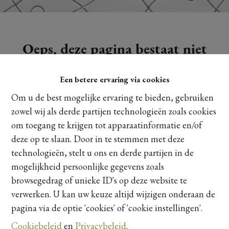
Oeps, deze pagina bestaat niet
meer
Een betere ervaring via cookies
Om u de best mogelijke ervaring te bieden, gebruiken
zowel wij als derde partijen technologieën zoals cookies
om toegang te krijgen tot apparaatinformatie en/of
Te koop
Te huur
deze op te slaan. Door in te stemmen met deze
technologieën, stelt u ons en derde partijen in de
mogelijkheid persoonlijke gegevens zoals
browsegedrag of unieke ID's op deze website te
verwerken. U kan uw keuze altijd wijzigen onderaan de
pagina via de optie 'cookies' of 'cookie instellingen'.
Cookiebeleid
en
Privacybeleid
.