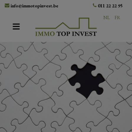
info@immotopinvest.be
011 22 22 95
NL
FR