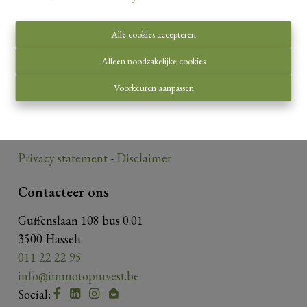
Alle cookies accepteren
Toezichthoudende autoriteit:
Alleen noodzakelijke cookies
Beroepsinstituut van Vastgoedmakelaars,
Voorkeuren aanpassen
Luxemburgstraat 16 B te 1000 Brussel.
Onderworpen aan de
deontologische code van het
BIV
.
Privacy statement
-
Disclaimer
Contacteer ons
Guffenslaan 108 bus 0.01
3500 Hasselt
011 22 22 95
info@immotopinvest.be
Social: