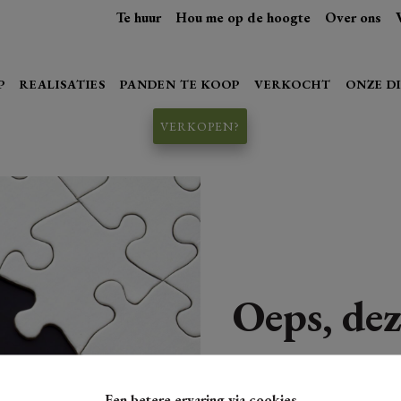
Te huur
Hou me op de hoogte
Over ons
P
REALISATIES
PANDEN TE KOOP
VERKOCHT
ONZE D
VERKOPEN?
Oeps, dez
Een betere ervaring via cookies