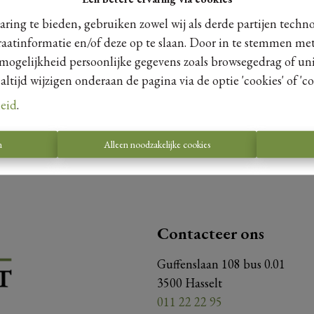
ring te bieden, gebruiken zowel wij als derde partijen techn
raatinformatie en/of deze op te slaan. Door in te stemmen met
 mogelijkheid persoonlijke gegevens zoals browsegedrag of uni
Te koo
tijd wijzigen onderaan de pagina via de optie 'cookies' of 'coo
leid
.
n
Alleen noodzakelijke cookies
Contacteer ons
Guffenslaan 108 bus 0.01
3500 Hasselt
011 22 22 95