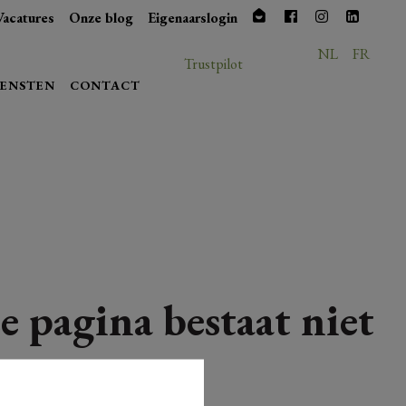
Vacatures
Onze blog
Eigenaarslogin
NL
FR
Trustpilot
IENSTEN
CONTACT
e pagina bestaat niet
meer