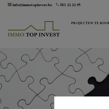
info@immotopinvest.be
011 22 22 95
PROJECTEN TE KOO