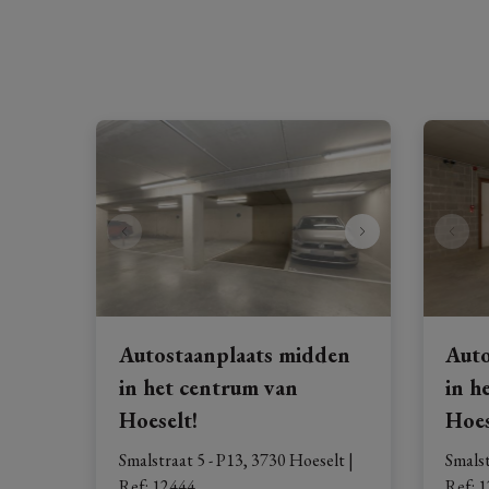
Autostaanplaats midden
Auto
in het centrum van
in h
Hoeselt!
Hoes
Smalstraat 5 - P13, 3730 Hoeselt
|
Smalst
Ref
: 
12444
Ref
: 
1