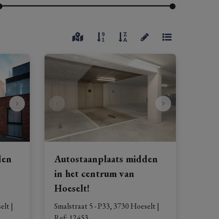
den
Autostaanplaats midden
in het centrum van
Hoeselt!
elt
|
Smalstraat 5 - P33, 3730 Hoeselt
|
Ref
: 
12453