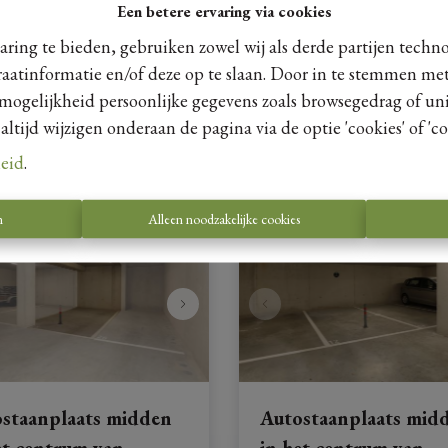
Een betere ervaring via cookies
Smalstraat 5 - P31, 3730 Hoes
Ref
: 
12451
ring te bieden, gebruiken zowel wij als derde partijen techn
raatinformatie en/of deze op te slaan. Door in te stemmen met
€ 15.000
 mogelijkheid persoonlijke gegevens zoals browsegedrag of uni
tijd wijzigen onderaan de pagina via de optie 'cookies' of 'coo
leid
.
n
Alleen noodzakelijke cookies
staanplaats midden
Autostaanplaats mid
et centrum van
in het centrum van