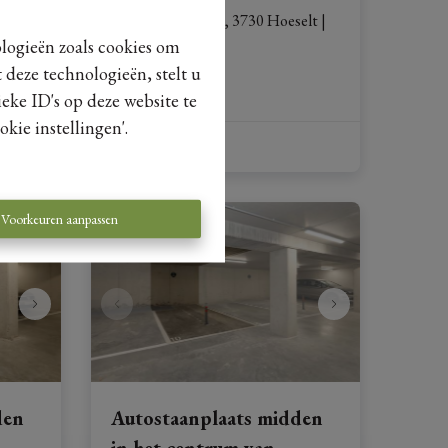
elt
|
Smalstraat 5 - P29, 3730 Hoeselt
|
Ref
: 
12450
ologieën zoals cookies om
 deze technologieën, stelt u
€ 15.000
eke ID's op deze website te
kie instellingen'.
Voorkeuren aanpassen
den
Autostaanplaats midden
in het centrum van