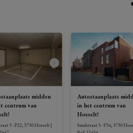
staanplaats midden
Autostaanplaats mid
et centrum van
in het centrum van
elt!
Hoeselt!
raat 5 - P22, 3730 Hoeselt
|
Smalstraat 5 - P34, 3730 Hoes
2447
Ref
: 
12454