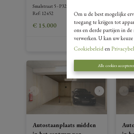
Smalstraat 5 - P32, 3730 Hoeselt
|
Ref
: 
12452
Om u de best mogelijke erva
toegang te krijgen tot appa
€ 15.000
ons en derde partijen in de
verwerken. U kan uw keuze al
Cookiebeleid
en
Privacybe
Alle cookies acceptere
Autostaanplaats midden
Auto
in het centrum van
in h