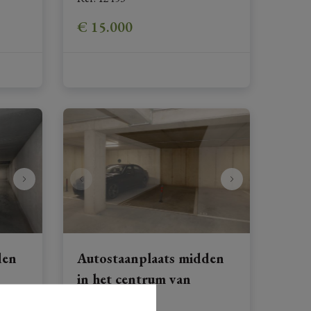
€ 15.000
den
Autostaanplaats midden
in het centrum van
Hoeselt!