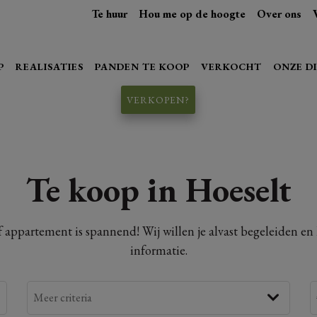
Te huur
Hou me op de hoogte
Over ons
P
REALISATIES
PANDEN TE KOOP
VERKOCHT
ONZE D
VERKOPEN?
Te koop in Hoeselt
f appartement is spannend! Wij willen je alvast begeleiden e
informatie.