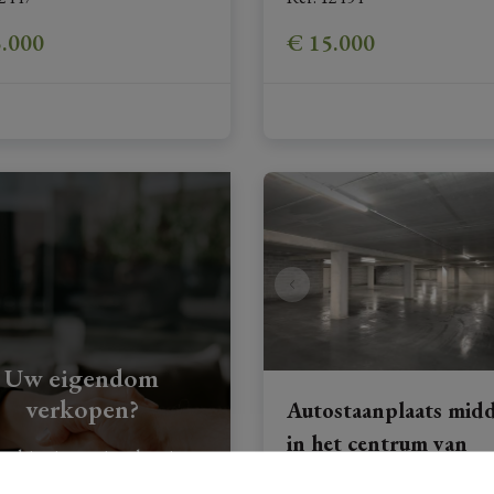
5.000
€ 15.000
Uw eigendom
verkopen?
Autostaanplaats mid
in het centrum van
g hier je gratis schatting
Hoeselt!
aan.