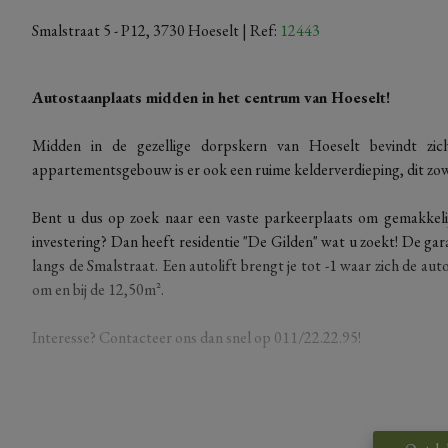
Smalstraat 5 - P12, 3730 Hoeselt
| Ref:
12443
Autostaanplaats midden in het centrum van Hoeselt!
Midden in de gezellige dorpskern van Hoeselt bevindt zic
appartementsgebouw is er ook een ruime kelderverdieping, dit zowe
Bent u dus op zoek naar een vaste parkeerplaats om gemakkeli
investering? Dan heeft residentie "De Gilden" wat u zoekt! De gar
langs de Smalstraat. Een autolift brengt je tot -1 waar zich de au
om en bij de 12,50m².
Interesse? Contacteer ons dan snel op 011/22.22.95!