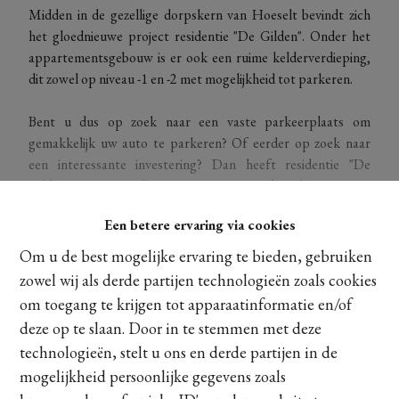
Midden in de gezellige dorpskern van Hoeselt bevindt zich
het gloednieuwe project residentie "De Gilden". Onder het
appartementsgebouw is er ook een ruime kelderverdieping,
dit zowel op niveau -1 en -2 met mogelijkheid tot parkeren.
Bent u dus op zoek naar een vaste parkeerplaats om
gemakkelijk uw auto te parkeren? Of eerder op zoek naar
een interessante investering? Dan heeft residentie "De
Gilden" wat u zoekt! De garage is te bereiken via een
automatische poort met afstandsbediening langs de
Een betere ervaring via cookies
Smalstraat. Een autolift brengt je tot -2 waar zich de
autostaanplaats bevindt. Deze beschikt over een totale
Om u de best mogelijke ervaring te bieden, gebruiken
oppervlakte van om en bij de 12,50m².
zowel wij als derde partijen technologieën zoals cookies
Ontdek meer
om toegang te krijgen tot apparaatinformatie en/of
Interesse? Contacteer ons dan snel op 011/22.22.95!
deze op te slaan. Door in te stemmen met deze
technologieën, stelt u ons en derde partijen in de
Delen
mogelijkheid persoonlijke gegevens zoals