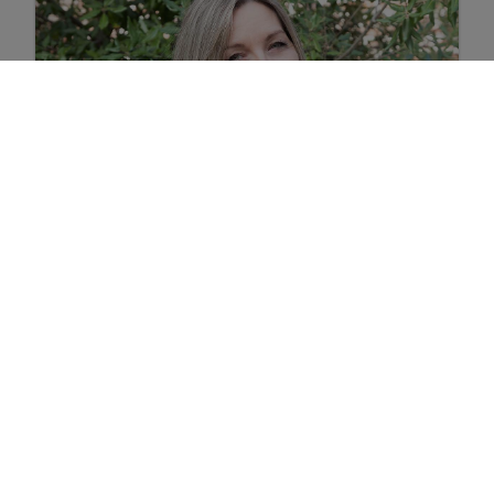
Petra Loos
Gelijkaardige panden