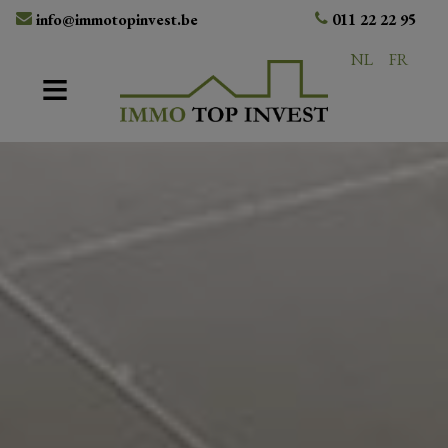
info@immotopinvest.be
011 22 22 95
NL
FR