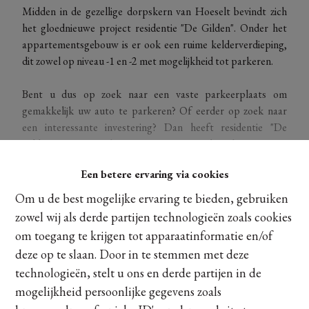
Midden in de gezellige dorpskern van Hoeselt bevindt zich
het gloednieuwe project residentie "De Gilden". Onder het
appartementsgebouw is er ook een ruime kelderverdieping,
dit zowel op niveau -1 en -2 met mogelijkheid tot parkeren.
Bent u dus op zoek naar een vaste parkeerplaats om
gemakkelijk uw auto te parkeren? Of eerder op zoek naar
een interessante investering? Dan heeft residentie "De
Gilden" wat u zoekt! De garage is te bereiken via een
automatische poort met afstandsbediening langs de
Een betere ervaring via cookies
Smalstraat. Een autolift brengt je tot -2 waar zich de
autostaanplaats bevindt. Deze beschikt over een totale
Om u de best mogelijke ervaring te bieden, gebruiken
oppervlakte van om en bij de 12,50m².
zowel wij als derde partijen technologieën zoals cookies
Ontdek meer
om toegang te krijgen tot apparaatinformatie en/of
Interesse? Contacteer ons dan snel op 011/22.22.95!
deze op te slaan. Door in te stemmen met deze
technologieën, stelt u ons en derde partijen in de
Delen
mogelijkheid persoonlijke gegevens zoals