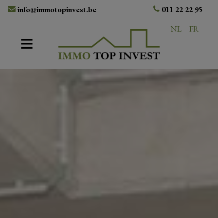
info@immotopinvest.be
011 22 22 95
NL
FR