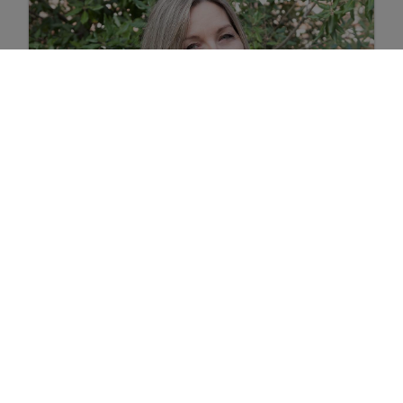
Petra Loos
Gelijkaardige panden