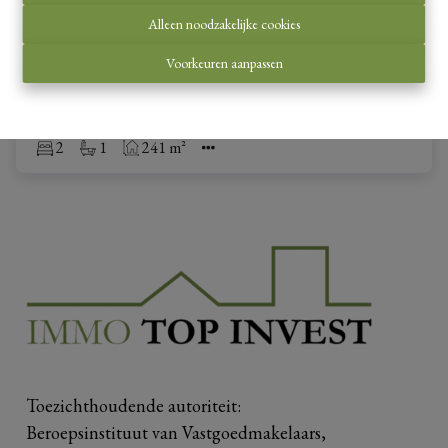
ruime gezinsw
...
Alleen noodzakelijke cookies
Maastrichtersteenweg 22+22A, 3770 Riemst
|
Ref
: 
25852
Voorkeuren aanpassen
€ 639.000
2
1
241 m²
Toezichthoudende autoriteit:
Beroepsinstituut van Vastgoedmakelaars,