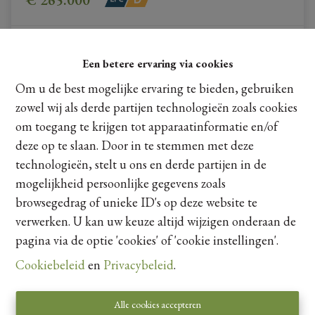
3
1
180 m²
Een betere ervaring via cookies
Om u de best mogelijke ervaring te bieden, gebruiken
NIEUW
zowel wij als derde partijen technologieën zoals cookies
om toegang te krijgen tot apparaatinformatie en/of
deze op te slaan. Door in te stemmen met deze
technologieën, stelt u ons en derde partijen in de
mogelijkheid persoonlijke gegevens zoals
browsegedrag of unieke ID's op deze website te
verwerken. U kan uw keuze altijd wijzigen onderaan de
pagina via de optie 'cookies' of 'cookie instellingen'.
Cookiebeleid
en
Privacybeleid
.
Commercieel uitstekend gelegen handelspand met
Alle cookies accepteren