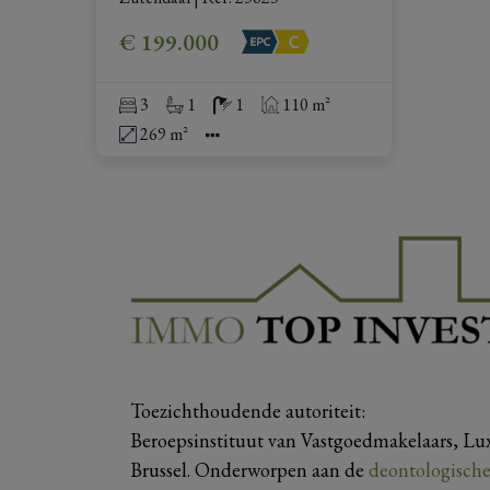
€ 199.000
3
1
1
110 m²
269 m²
Toezichthoudende autoriteit:
Beroepsinstituut van Vastgoedmakelaars, Lu
Brussel. Onderworpen aan de
deontologische