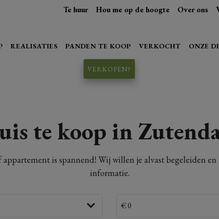
Te huur
Hou me op de hoogte
Over ons
P
REALISATIES
PANDEN TE KOOP
VERKOCHT
ONZE D
VERKOPEN?
uis te koop in Zutenda
f appartement is spannend! Wij willen je alvast begeleiden e
informatie.