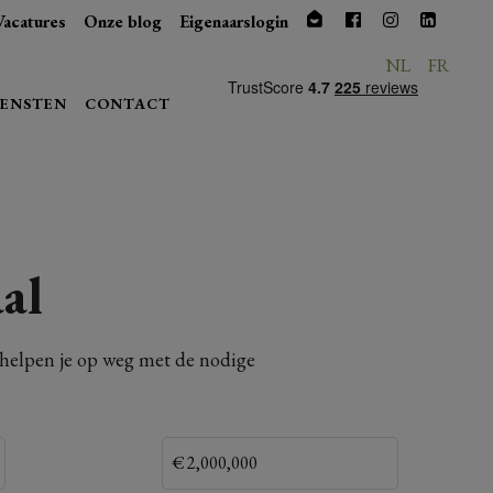
Vacatures
Onze blog
Eigenaarslogin
NL
FR
IENSTEN
CONTACT
al
n helpen je op weg met de nodige