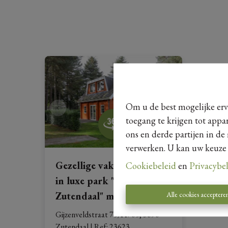
Om u de best mogelijke erva
toegang te krijgen tot appa
ons en derde partijen in de
verwerken. U kan uw keuze al
Gezellige vakantiewoning
Cookiebeleid
en
Privacybe
in luxe park "Mooi
Zutendaal" met 3
...
Alle cookies acceptere
Gijzenveldstraat 75/H705, 3690 
Zutendaal
|
Ref
: 
23623