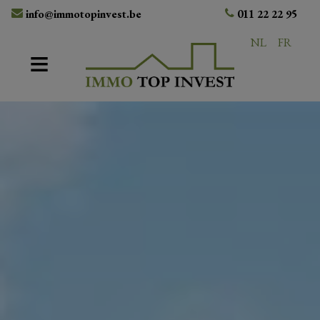
info@immotopinvest.be
011 22 22 95
NL
FR