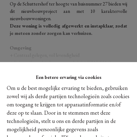
Op de Schuttershof ter hoogte van huisnummer 27 bieden wij
dit nieuwbouwproject aan met 10 karaktervolle
nieuwbouwwoningen.
Deze woning is volledig afgewerkt en instapklaar, zodat
je meteen zonder zorgen kan verhuizen.
Omgeving
+ Centraal gelegen, vol levendigheid
+ Belangrijke verbindingswegen dichtbij (E313-E314)
+ Op wandelafstand van het bruisende centrum van Zolder
Een betere ervaring via cookies
+ Alle faciliteiten binnen handbereik: scholen, gemeentehuis,
Ontdek meer
winkels, …
Om u de best mogelijke ervaring te bieden, gebruiken
+
Op een steenworp van natuurlijke pracht: De Vallei van
zowel wij als derde partijen technologieën zoals cookies
Mangelbeek, Domein Bovy, …
om toegang te krijgen tot apparaatinformatie en/of
Delen
deze op te slaan. Door in te stemmen met deze
Architectuur
technologieën, stelt u ons en derde partijen in de
+ Gesloten bebouwing
+ Lichte gevelsteen in
type Blanco ongetrommeld
in
mogelijkheid persoonlijke gegevens zoals
combinatie met zwart buitenschrijnwerk en een
rood rustieke