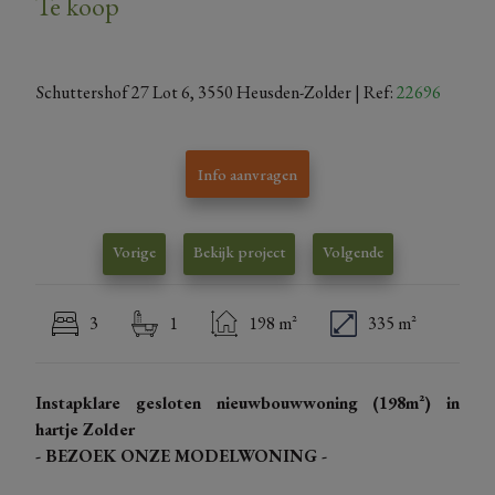
Te koop
Schuttershof 27 Lot 6, 3550 Heusden-Zolder
| Ref:
22696
Info aanvragen
Vorige
Bekijk project
Volgende
3
1
198 m²
335 m²
Instapklare gesloten nieuwbouwwoning (198m²) in
hartje Zolder
- BEZOEK ONZE MODELWONING -