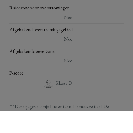
Risicozone voor overstromingen
Nee
Afgebakend overstromingsgebied
Nee
Afgebakende oeverzone
Nee
P-score
Klasse D
*** Deze gegevens zijn louter ter informatieve titel. De
vermelde oppervlaktes zijn slechts indicatief. Immo Top
Invest kan niet verantwoordelijk gesteld worden voor de
juistheid van de aan haar verstrekte gegevens.