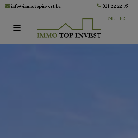
info@immotopinvest.be
011 22 22 95
NL
FR