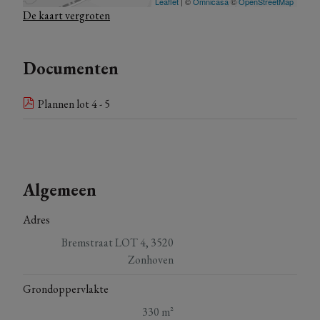
Voor meer informatie staan we uiteraard steeds voor je klaar.
De kaart vergroten
*Onder voorwaarden en volgens de geldende wetgeving.
Documenten
Plannen lot 4 - 5
Algemeen
Adres
Bremstraat LOT 4, 3520
Zonhoven
Grondoppervlakte
330 m²