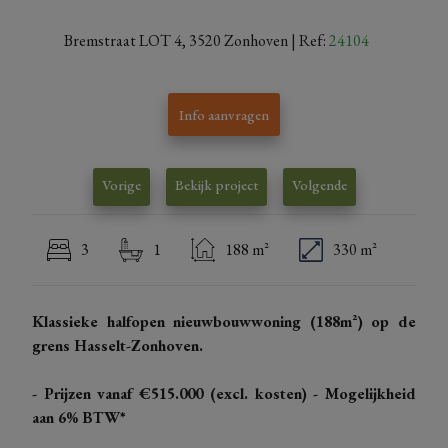
Bremstraat LOT 4, 3520 Zonhoven
| Ref:
24104
Info aanvragen
Vorige
Bekijk project
Volgende
3
1
188 m²
330 m²
Klassieke halfopen nieuwbouwwoning (188m²) op de
grens Hasselt-Zonhoven.
- Prijzen vanaf €515.000 (excl. kosten) - Mogelijkheid
aan 6% BTW*