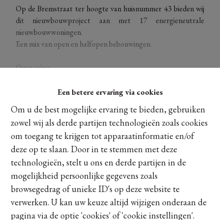
Op de Bremstraat ter hoogte van huisnummer 43 bieden wij
dit nieuwbouwproject aan met 17 energieneutrale
nieuwbouwwoningen.
Een mix van open en halfopen bebouwingen.
Omgeving
+ Centraal gelegen, vol levendigheid
+ Belangrijke verbindingswegen dichtbij (E313-E314)
Een betere ervaring via cookies
+ Op enkele minuten van het bruisende centrum van
Om u de best mogelijke ervaring te bieden, gebruiken
Ontdek meer
Zonhoven en Hasselt
zowel wij als derde partijen technologieën zoals cookies
+ Alle faciliteiten binnen handbereik
om toegang te krijgen tot apparaatinformatie en/of
+ Op een steenworp van natuurlijke pracht: Platwijers,
deze op te slaan. Door in te stemmen met deze
Domein Kiewit, Bokrijk, …
Delen
technologieën, stelt u ons en derde partijen in de
Architectuur
mogelijkheid persoonlijke gegevens zoals
+ Elke woning is uniek en architecturaal doordacht
browsegedrag of unieke ID's op deze website te
+ Gecombineerd met een praktische indeling die inspeelt op
verwerken. U kan uw keuze altijd wijzigen onderaan de
modern wooncomfort.
pagina via de optie 'cookies' of 'cookie instellingen'.