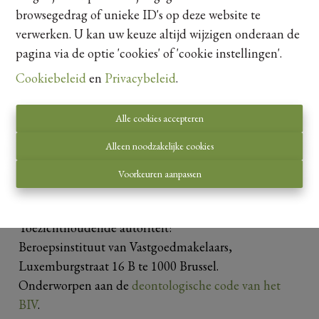
browsegedrag of unieke ID's op deze website te
verwerken. U kan uw keuze altijd wijzigen onderaan de
5703 m²
pagina via de optie 'cookies' of 'cookie instellingen'.
Cookiebeleid
en
Privacybeleid
.
Alle cookies accepteren
Alleen noodzakelijke cookies
Voorkeuren aanpassen
Toezichthoudende autoriteit:
Beroepsinstituut van Vastgoedmakelaars,
Luxemburgstraat 16 B te 1000 Brussel.
Onderworpen aan de
deontologische code van het
BIV
.