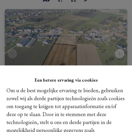
Een betere ervaring via cookies
Om u de best mogelijke ervaring te bieden, gebruiken
zowel wij als derde partijen technologieën zoals cookies
Boomgaard van 57A03CA in Kortessem
om toegang te krijgen tot apparaatinformatie en/of
deze op te slaan. Door in te stemmen met deze
Leopold III-Straat , 3720 Kortessem
|
Ref
: 
18642
technologieën, stelt u ons en derde partijen in de
mogelijkheid persoonlijke gegevens zoals
€ 55.000