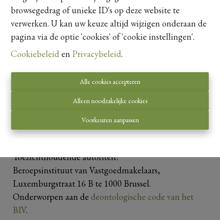
browsegedrag of unieke ID's op deze website te
verwerken. U kan uw keuze altijd wijzigen onderaan de
3
1
215 m²
pagina via de optie 'cookies' of 'cookie instellingen'.
Cookiebeleid
en
Privacybeleid
.
Alle cookies accepteren
Alleen noodzakelijke cookies
Voorkeuren aanpassen
Toezichthoudende autoriteit:
Beroepsinstituut van Vastgoedmakelaars,
Luxemburgstraat 16 B te 1000 Brussel.
Onderworpen aan de
deontologische code van het
BIV
.