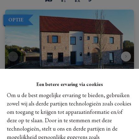
OPTIE
Een betere ervaring via cookies
Om u de best mogelijke ervaring te bieden, gebruiken
zowel wij als derde partijen technologieën zoals cookies
Ruime landelijke nieuwbouwwoning (215m²) in rustige
om toegang te krijgen tot apparaatinformatie en/of
omgeving
...
deze op te slaan. Door in te stemmen met deze
Dijkstraat 19, 3581 Beringen
|
Ref
: 
25741
technologieën, stelt u ons en derde partijen in de
mogelijkheid persoonlijke gegevens zoals
€ 412.000