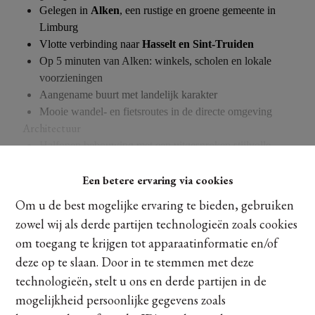
Gelegen in
Alken
, een rustige en groene gemeente in
Limburg
Vlotte verbinding naar
Hasselt en Sint-Truiden
Op 5 minuten van Alken: winkels, scholen en lokale
voorzieningen
Aangename buurt met landelijk karakter
Mooie wandel- en fietsroutes in de directe omgeving
Architectuur
Halfopen bebouwing met een uitgesproken stijlvolle
architectuur.
Een betere ervaring via cookies
Tijdloze vormgeving met kwalitatieve materialen en
Ontdek meer
verfijnde detaillering.
Om u de best mogelijke ervaring te bieden, gebruiken
Grote raampartijen zorgen voor maximale lichtinval en
zowel wij als derde partijen technologieën zoals cookies
een sterke connectie met de tuin.
om toegang te krijgen tot apparaatinformatie en/of
Architectuur die modern comfort combineert met een
Delen
deze op te slaan. Door in te stemmen met deze
warme en stijlvolle uitstraling.
technologieën, stelt u ons en derde partijen in de
Mogelijkheid tot
persoonlijke keuzes
(architectuur,
gevelsteen, dakpannen, kleuren, )
mogelijkheid persoonlijke gegevens zoals