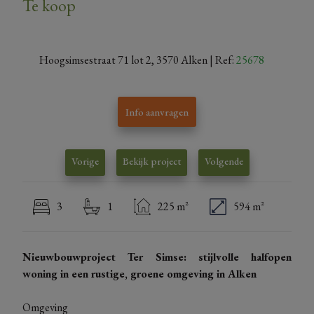
Te koop
Hoogsimsestraat 71 lot 2, 3570 Alken
| Ref:
25678
Info aanvragen
Vorige
Bekijk project
Volgende
3
1
225 m²
594 m²
Nieuwbouwproject Ter Simse: stijlvolle halfopen
woning in een rustige, groene omgeving in Alken
Omgeving