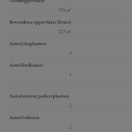
Grondoppervlakte
594 m²
Bewoonbare oppervlakte (bruto)
225 m²
Aantal slaapkamers
3
Aantal badkamers
1
Aantal externe parkeerplaatsen
2
Aantal toiletten
2