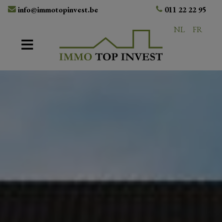
info@immotopinvest.be
011 22 22 95
NL
FR