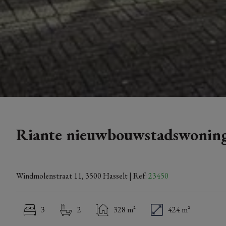
Riante nieuwbouwstadswoning 
Windmolenstraat 11, 3500 Hasselt
| Ref:
23450
3
2
328 m²
424 m²