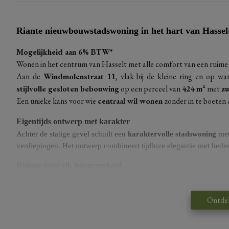
Riante nieuwbouwstadswoning in het hart van Hassel
Mogelijkheid aan 6% BTW*
Wonen in het centrum van Hasselt met alle comfort van een rui
Aan de
Windmolenstraat 11
, vlak bij de kleine ring en op w
stijlvolle gesloten bebouwing
op een perceel van
424 m²
met
zu
Een unieke kans voor wie
centraal wil wonen
zonder in te boeten
Eigentijds ontwerp met karakter
Achter de statige gevel schuilt een
karaktervolle stadswoning
met
verdiepingen. Het ontwerp combineert tijdloze elegantie met hed
Ruimte voor elk levensverhaal
Met
minstens drie slaapkamers
en flexibele indelingsmogelijkhed
gewoon houdt van veel leefruimte.
Ontde
Jouw stijl, jouw afwerking
De plannen zijn uitgewerkt, maar je hebt nog
volledige inspraak i