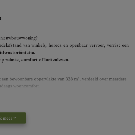
t
me nieuwbouwwoning?
andelafstand van winkels, horeca en openbaar vervoer, verrijst een
idwestoriëntatie
.
 op
ruimte, comfort of buitenleven
.
 een bewoonbare oppervlakte van
328 m²
, verdeeld over meerdere
endaags wooncomfort.
en is deze woning perfect voor gezinnen, thuiswerkers of wie
k meer
n de inrichting en afwerking
. Kies zelf de stijl van je keuken,