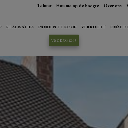
Te huur
Hou me op de hoogte
Over ons
P
REALISATIES
PANDEN TE KOOP
VERKOCHT
ONZE D
VERKOPEN?