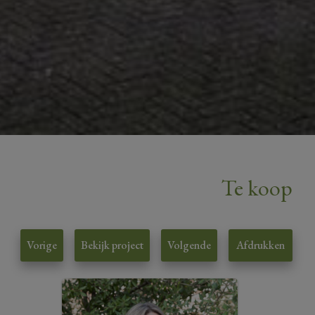
Te koop
Vorige
Bekijk project
Volgende
Afdrukken