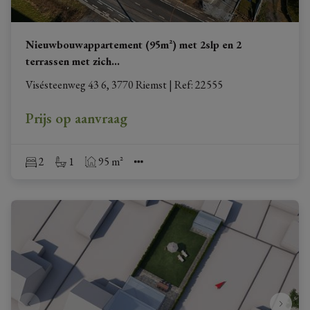
Nieuwbouwappartement (95m²) met 2slp en 2
terrassen met zich
...
Visésteenweg 43 6, 3770 Riemst
|
Ref
: 
22555
Prijs op aanvraag
2
1
95 m²