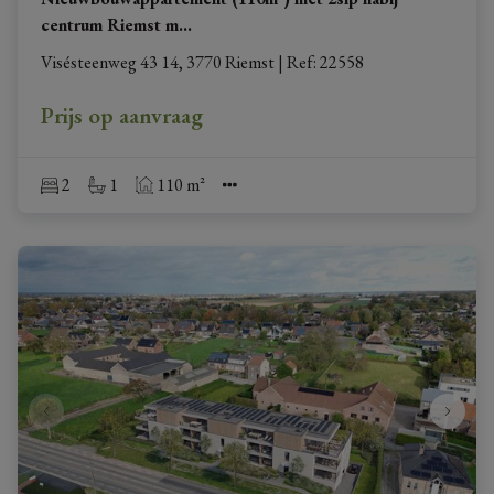
centrum Riemst m
...
Visésteenweg 43 14, 3770 Riemst
|
Ref
: 
22558
Prijs op aanvraag
2
1
110 m²