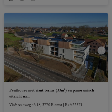
Penthouse met riant terras (33m²) en panoramisch
uitzicht na
...
Visésteenweg 43 18, 3770 Riemst
|
Ref
: 
22571