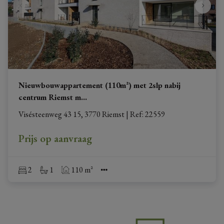
Nieuwbouwappartement (110m²) met 2slp nabij
centrum Riemst m
...
Visésteenweg 43 15, 3770 Riemst
|
Ref
: 
22559
Prijs op aanvraag
2
1
110 m²