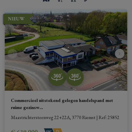
NIEUW
Commercieel uitstekend gelegen handelspand met
ruime gezinsw
...
Maastrichtersteenweg 22+22A, 3770 Riemst
|
Ref
: 
25852
€ 639.000