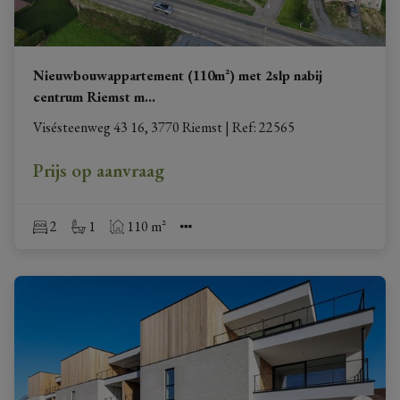
Nieuwbouwappartement (110m²) met 2slp nabij
centrum Riemst m
...
Visésteenweg 43 16, 3770 Riemst
|
Ref
: 
22565
Prijs op aanvraag
2
1
110 m²