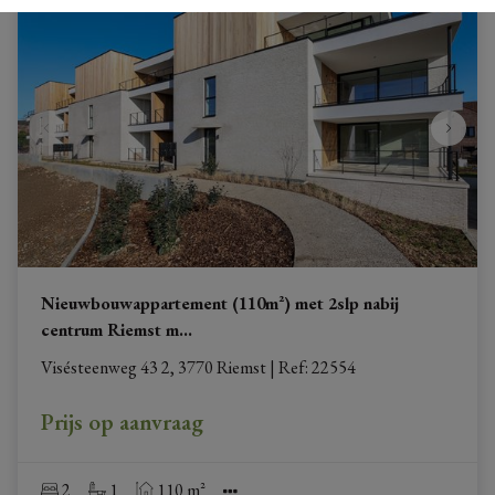
Nieuwbouwappartement (110m²) met 2slp nabij
centrum Riemst m
...
Visésteenweg 43 2, 3770 Riemst
|
Ref
: 
22554
Prijs op aanvraag
2
1
110 m²