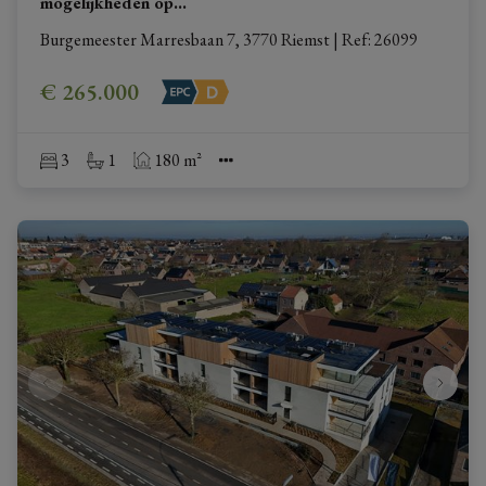
mogelijkheden op
...
Burgemeester Marresbaan 7, 3770 Riemst
|
Ref
: 
26099
€ 265.000
3
1
180 m²