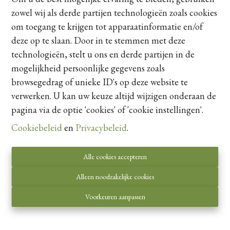
zowel wij als derde partijen technologieën zoals cookies
om toegang te krijgen tot apparaatinformatie en/of
deze op te slaan. Door in te stemmen met deze
technologieën, stelt u ons en derde partijen in de
mogelijkheid persoonlijke gegevens zoals
browsegedrag of unieke ID's op deze website te
verwerken. U kan uw keuze altijd wijzigen onderaan de
Instapklaar nieuwbouwappartement (110m²) met 2slp
pagina via de optie 'cookies' of 'cookie instellingen'.
en zonnig
...
Visésteenweg 43 4, 3770 Riemst
|
Ref
: 
22561
Cookiebeleid
en
Privacybeleid
.
Prijs op aanvraag
Alle cookies accepteren
Alleen noodzakelijke cookies
2
1
110 m²
Voorkeuren aanpassen