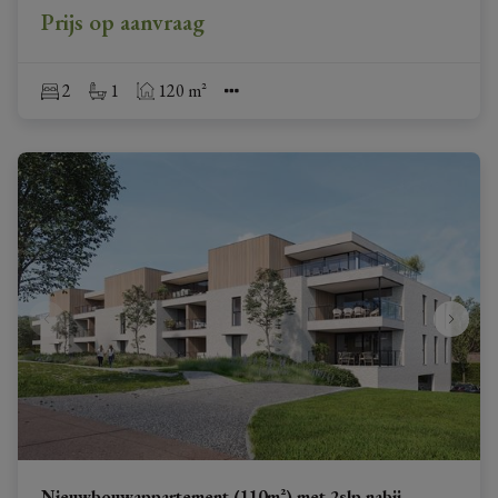
Prijs op aanvraag
2
1
120 m²
Nieuwbouwappartement (110m²) met 2slp nabij