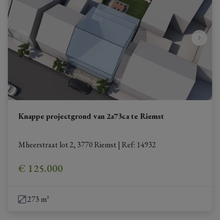
Knappe projectgrond van 2a73ca te Riemst
Mheerstraat lot 2, 3770 Riemst
|
Ref
: 
14932
€ 125.000
273 m²