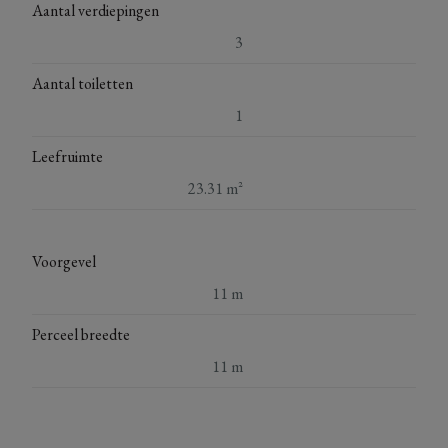
Aantal verdiepingen
3
Aantal toiletten
1
Leefruimte
23.31 m²
Voorgevel
11 m
Perceel breedte
11 m