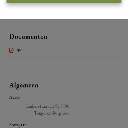
De kaart vergroten
Documenten
EPC
Algemeen
Adres
Luikerstraat 11/5, 3700
Tongeren-Borgloon
Bouwjaar