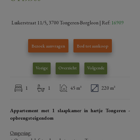
Luikerstraat 11/5, 3700 Tongeren-Borgloon
| Ref:
16909
Bezoek aanvragen
Bod tot aankoop
Vorige
Overzicht
Volgende
1
1
45 m²
220 m²
Appartement met 1 slaapkamer in hartje Tongeren -
opbrengsteigendom
Omgeving: