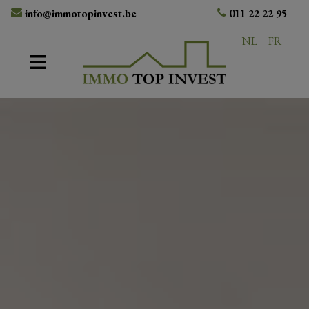
info@immotopinvest.be
011 22 22 95
NL
FR